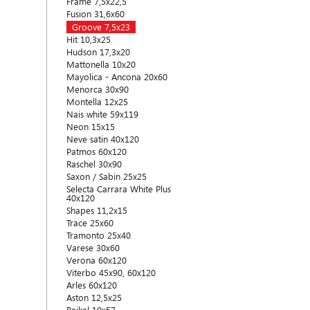
Frame 7,5x22,5
Fusion 31,6x60
Groove 7,5x23
Hit 10,3x25
Hudson 17,3x20
Mattonella 10x20
Mayolica - Ancona 20x60
Menorca 30x90
Montella 12x25
Nais white 59x119
Neon 15x15
Neve satin 40x120
Patmos 60x120
Raschel 30x90
Saxon / Sabin 25x25
Selecta Carrara White Plus
40x120
Shapes 11,2x15
Trace 25x60
Tramonto 25x40
Varese 30x60
Verona 60x120
Viterbo 45x90, 60x120
Arles 60x120
Aston 12,5x25