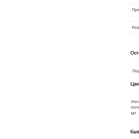
Пр
Роз
Ост
По
Цен
Уто
поч
М²
Кал