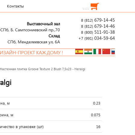
Контакты
. . .
679-14-45
8 (812)
Выставочный зал
679-14-46
8 (812)
СПб, Б. Сампсониевский пр.,70
511-91-38
8 (800)
Склад
034-59-64
+7 (991)
СПб, Менделеевcкая ул, 6А
ОЕКТ КАЖДОМУ !
Настенная плитка Groove Texture 2 Blush 7,5x23 - Heralgi
algi
на, м
0.23
ина, м
0.075
ичество в упаковке (шт)
16