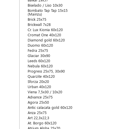
Baikal 19x57
Biselado / Liso 10x30
Bombato Tap Tap 15x15
(Mainzu)
Brick 25x75
Brickwall 7x28
Cr. Lux Kionia 60x120
Cromat One 40x120
Diamond gold 60x120
Duomo 60x120
Fedra 25x75
Glaciar 30x90
Leeds 60x120
Nebula 60x120
Progress 25x75, 30x90
Quarzite 40x120
Sforza 20x20
Urban 40x120
Viena 7,5x30 / 10x20
Advance 25x75
Agora 25x50
Antic calacata gold 60x120
Anza 25x75
Art 22,3x22,3
At. Borgo 60x120
Atrium Alpha 25x70