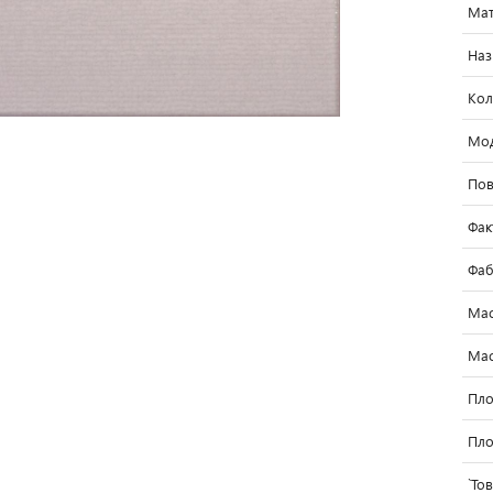
Мат
Наз
Кол
Мо
Пов
Фак
Фаб
Мас
Мас
Пло
Пло
`То