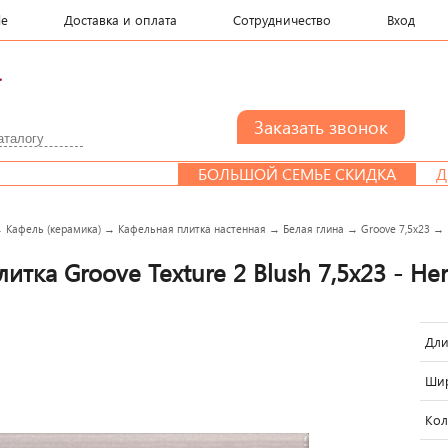
le
Доставка и оплата
Сотрудничество
Вход
.
БОЛЬШОЙ СЕМЬЕ СКИДКА
ДИЗАЙН-ПР
→
Кафель (керамика)
→
Кафельная плитка настенная
→
Белая глина
→
Groove 7,5x23
→
итка Groove Texture 2 Blush 7,5x23 - Her
Дли
Шир
Кол