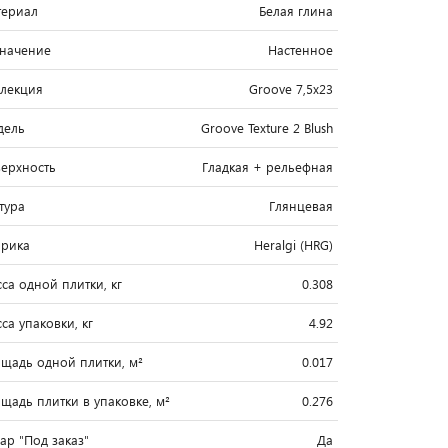
ериал
Белая глина
начение
Настенное
лекция
Groove 7,5x23
дель
Groove Texture 2 Blush
ерхность
Гладкая + рельефная
тура
Глянцевая
рика
Heralgi (HRG)
са одной плитки, кг
0.308
са упаковки, кг
4.92
щадь одной плитки, м²
0.017
щадь плитки в упаковке, м²
0.276
вар "Под заказ"
Да