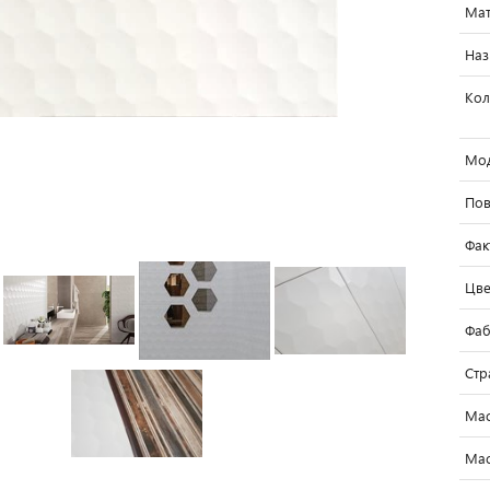
Мат
Наз
Кол
Мо
Пов
Фак
Цве
Фаб
Стр
Мас
Мас