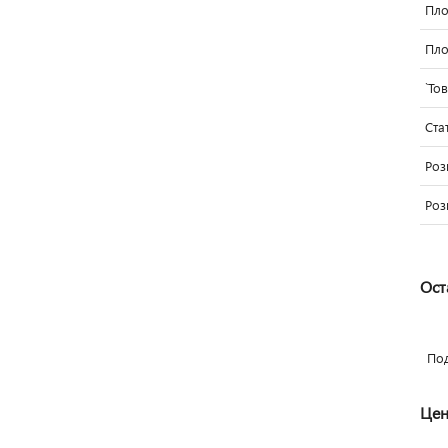
Пло
Пло
`То
Ста
Роз
Роз
Ост
По
Цен