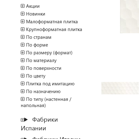
Акции
Новинки
Малоформатная плитка
Крупноформатная плитка
По странам
По форме
По размеру (формат)
По материалу
По поверхности
По цвету
Плитка под имитацию
По назначению
По типу (настенная /
напольная)
Фабрики
Испании