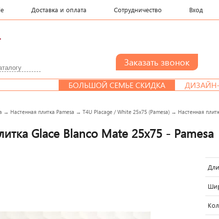
le
Доставка и оплата
Сотрудничество
Вход
.
БОЛЬШОЙ СЕМЬЕ СКИДКА
ДИЗАЙН-ПРОЕ
a
→
Настенная плитка Pamesa
→
T4U Placage / White 25x75 (Pamesa)
→
Настенная плитк
литка Glace Blanco Mate 25x75 - Pamesa
Дли
Шир
Кол