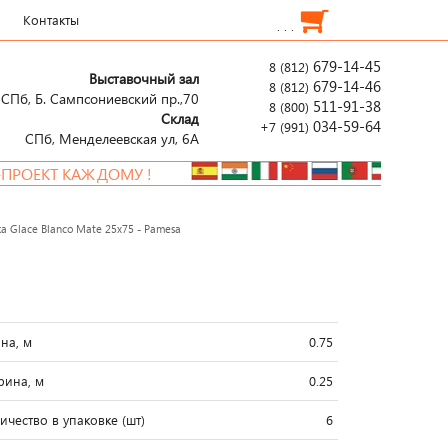
Контакты
. . .
679-14-45
8 (812)
Выставочный зал
679-14-46
8 (812)
СПб, Б. Сампсониевский пр.,70
511-91-38
8 (800)
Склад
034-59-64
+7 (991)
СПб, Менделеевcкая ул, 6А
КТ КАЖДОМУ !
Н
а Glace Blanco Mate 25x75 - Pamesa
на, м
0.75
ина, м
0.25
ичество в упаковке (шт)
6