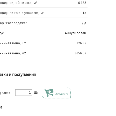
щадь одной плитки, м²
0.188
щадь плитки в упаковке, м²
1.13
вар "Распродажа"
Да
тус
Аннулирован
ничная цена, шт
726.32
ничная цена, м2
3856.57
атки и поступления
Шт
д заказ
заказать
а