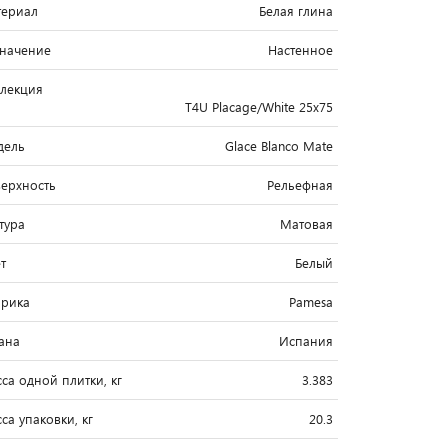
ериал
Белая глина
начение
Настенное
лекция
T4U Placage/White 25x75
дель
Glace Blanco Mate
ерхность
Рельефная
тура
Матовая
т
Белый
рика
Pamesa
ана
Испания
са одной плитки, кг
3.383
са упаковки, кг
20.3