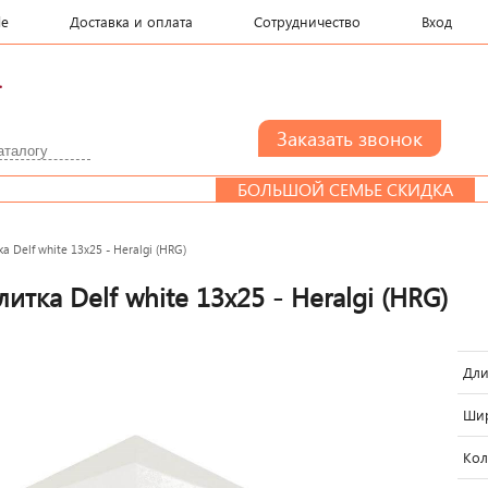
le
Доставка и оплата
Сотрудничество
Вход
.
БОЛЬШОЙ СЕМЬЕ СКИДКА
ДИ
а Delf white 13x25 - Heralgi (HRG)
итка Delf white 13x25 - Heralgi (HRG)
Дли
Шир
Кол