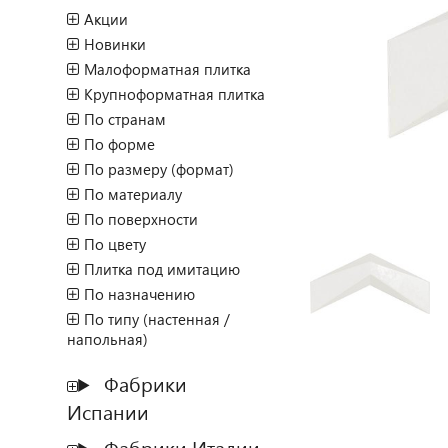
Акции
Новинки
Малоформатная плитка
Крупноформатная плитка
По странам
По форме
По размеру (формат)
По материалу
По поверхности
По цвету
Плитка под имитацию
По назначению
По типу (настенная /
напольная)
Фабрики
Испании