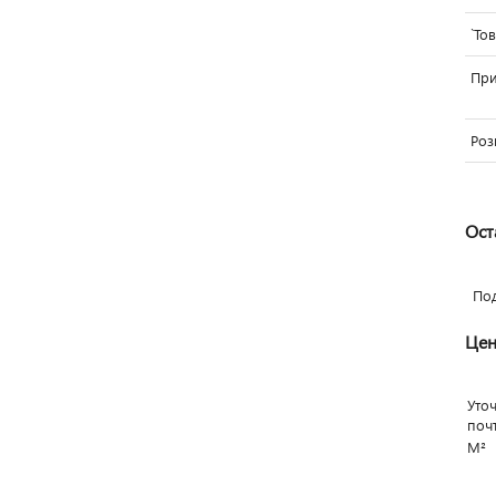
`То
Пр
Роз
Ост
По
Цен
Уто
поч
М²