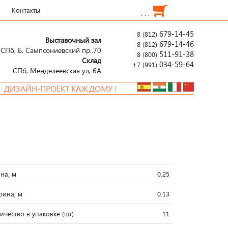
Контакты
. . .
679-14-45
8 (812)
Выставочный зал
679-14-46
8 (812)
СПб, Б. Сампсониевский пр.,70
511-91-38
8 (800)
Склад
034-59-64
+7 (991)
СПб, Менделеевcкая ул, 6А
ЗАЙН-ПРОЕКТ КАЖДОМУ !
на, м
0.25
ина, м
0.13
ичество в упаковке (шт)
11