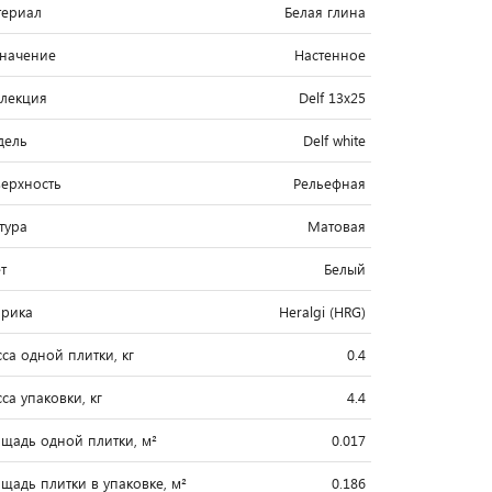
ериал
Белая глина
начение
Настенное
лекция
Delf 13x25
дель
Delf white
ерхность
Рельефная
тура
Матовая
т
Белый
рика
Heralgi (HRG)
са одной плитки, кг
0.4
са упаковки, кг
4.4
щадь одной плитки, м²
0.017
щадь плитки в упаковке, м²
0.186