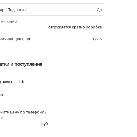
вар "Под заказ"
Да
имечание
отгружается кратно коробке
ничная цена, шт
127.6
атки и поступления
д заказ
Шт
а
чните цену по телефону /
те
руб.