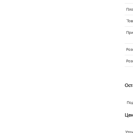
Пло
`То
Пр
Роз
Роз
Ост
По
Цен
Уто