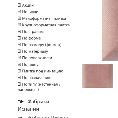
Акции
Новинки
Малоформатная плитка
Крупноформатная плитка
По странам
По форме
По размеру (формат)
По материалу
По поверхности
По цвету
Плитка под имитацию
По назначению
По типу (настенная /
напольная)
Фабрики
Испании