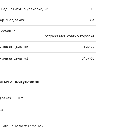
щадь плитки в упаковке, м²
0.5
вар "Под заказ"
Да
имечание
отгружается кратно коробке
ничная цена, шт
192.22
ничная цена, м2
8457.68
атки и поступления
д заказ
Шт
а
чните цену по телефону /