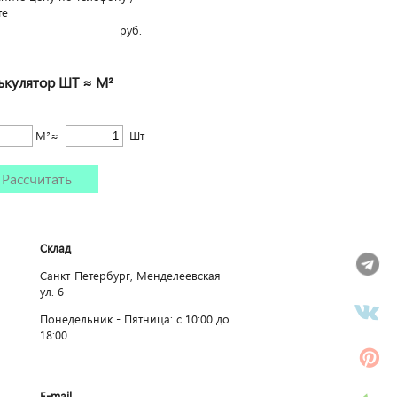
те
руб.
ькулятор ШТ ≈ М²
М²≈
Шт
Рассчитать
Склад
Санкт-Петербург, Менделеевская
ул. 6
Понедельник - Пятница: c 10:00 до
18:00
E-mail