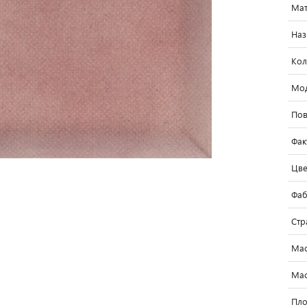
Мат
Наз
Кол
Мо
Пов
Фак
Цве
Фаб
Стр
Мас
Мас
Пло