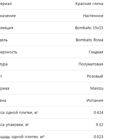
ериал
Красная глина
начение
Настенное
лекция
Bombato 15x15
дель
Bombato Rossa
ерхность
Гладкая
тура
Полуматовая
т
Розовый
рика
Mainzu
ана
Испания
са одной плитки, кг
0.424
са упаковки, кг
9.32
щадь одной плитки, м²
0.023