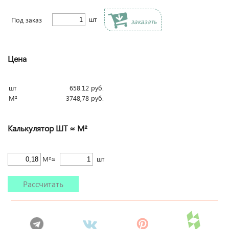
шт
Под заказ
заказать
Цена
шт
658.12
руб.
М²
3748,78
руб.
Калькулятор ШТ ≈ М²
М²≈
шт
Рассчитать