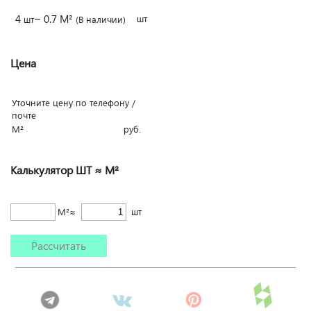
4
~ 0.7 М²
шт
шт
(В наличии)
Цена
Уточните цену по телефону /
почте
М²
руб.
Калькулятор ШТ ≈ М²
М²≈
шт
Рассчитать