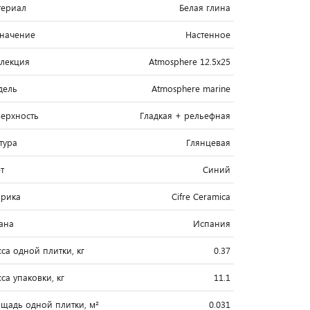
ериал
Белая глина
начение
Настенное
лекция
Atmosphere 12.5x25
дель
Atmosphere marine
ерхность
Гладкая + рельефная
тура
Глянцевая
т
Синий
рика
Cifre Ceramica
ана
Испания
са одной плитки, кг
0.37
са упаковки, кг
11.1
щадь одной плитки, м²
0.031