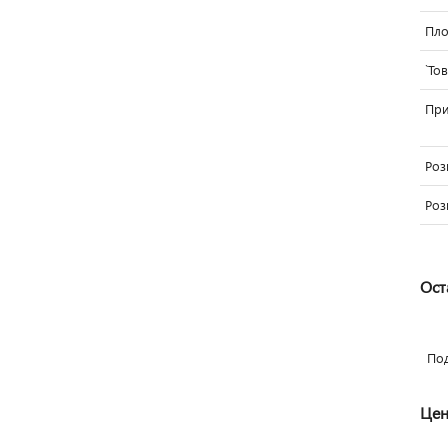
Пло
`То
Пр
Роз
Роз
Ост
По
Цен