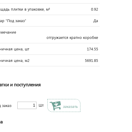
щадь плитки в упаковке, м²
0.92
вар "Под заказ"
Да
имечание
отгружается кратно коробке
ничная цена, шт
174.55
ничная цена, м2
5691.85
атки и поступления
Шт
д заказ
заказать
а