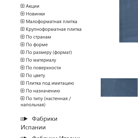
Акции
Новинки
Малоформатная плитка
Крупноформатная плитка
По странам
По форме
По размеру (формат)
По материалу
По поверхности
По цвету
Плитка под имитацию
По назначению
По типу (настенная /
напольная)
Фабрики
Испании