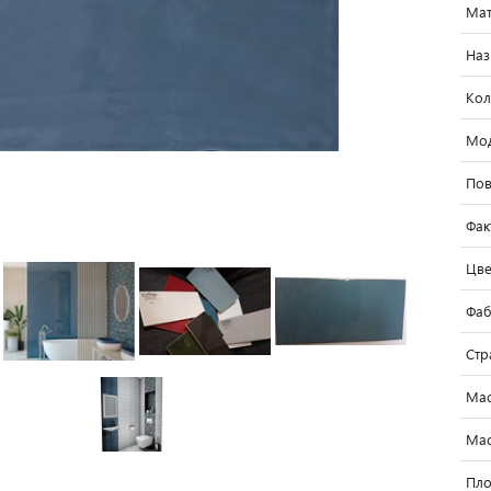
Мат
Наз
Кол
Мо
Пов
Фак
Цве
Фаб
Стр
Мас
Мас
Пло