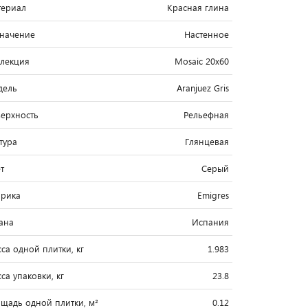
ериал
Красная глина
начение
Настенное
лекция
Mosaic 20x60
дель
Aranjuez Gris
ерхность
Рельефная
тура
Глянцевая
т
Серый
рика
Emigres
ана
Испания
са одной плитки, кг
1.983
са упаковки, кг
23.8
щадь одной плитки, м²
0.12