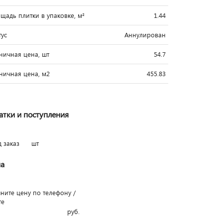
щадь плитки в упаковке, м²
1.44
тус
Аннулирован
ничная цена, шт
54.7
ничная цена, м2
455.83
атки и поступления
д заказ
шт
а
чните цену по телефону /
те
руб.