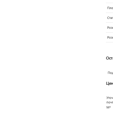
Пло
Ста
Роз
Роз
Ост
По
Цен
Уто
поч
М²