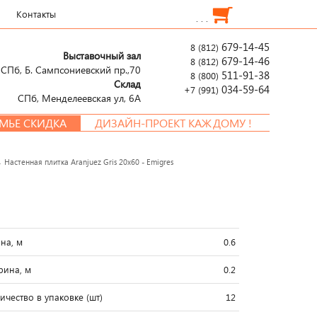
Контакты
. . .
679-14-45
8 (812)
Выставочный зал
679-14-46
8 (812)
СПб, Б. Сампсониевский пр.,70
511-91-38
8 (800)
Склад
034-59-64
+7 (991)
СПб, Менделеевcкая ул, 6А
СКИДКА
ДИЗАЙН-ПРОЕКТ КАЖДОМУ !
→
Настенная плитка Aranjuez Gris 20x60 - Emigres
на, м
0.6
ина, м
0.2
ичество в упаковке (шт)
12