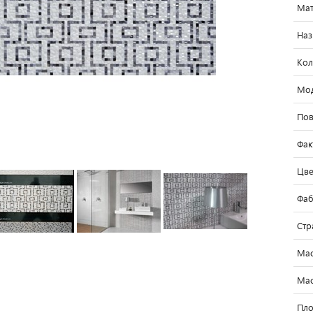
Мат
Наз
Кол
Мо
Пов
Фак
Цве
Фаб
Стр
Мас
Мас
Пло