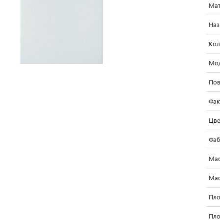
Мат
Наз
Кол
Мо
Пов
Фак
Цве
Фаб
Мас
Мас
Пло
Пло