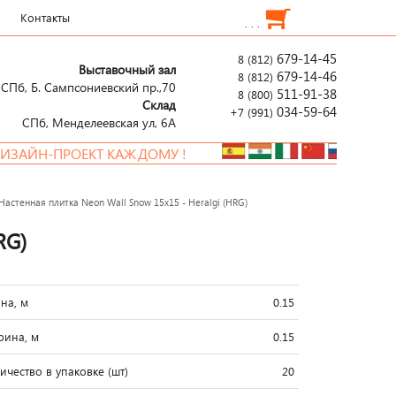
Контакты
. . .
679-14-45
8 (812)
Выставочный зал
679-14-46
8 (812)
СПб, Б. Сампсониевский пр.,70
511-91-38
8 (800)
Склад
034-59-64
+7 (991)
СПб, Менделеевcкая ул, 6А
ОЕКТ КАЖДОМУ !
Настенная плитка Neon Wall Snow 15x15 - Heralgi (HRG)
RG)
на, м
0.15
ина, м
0.15
ичество в упаковке (шт)
20