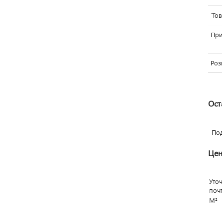
`То
Пр
Роз
Ост
По
Цен
Уто
поч
М²