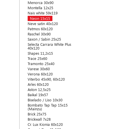
Menorca 30x90
Montella 12x25
Nais white 59x119
Neon 15x15
Neve satin 40x120
Patmos 60x120
Raschel 30x90
Saxon / Sabin 25x25
Selecta Carrara White Plus
40x120
Shapes 11,2x15
Trace 25x60
Tramonto 25x40
Varese 30x60
Verona 60x120
Viterbo 45x90, 60x120
Arles 60x120
Aston 12,5x25
Baikal 19x57
Biselado / Liso 10x30
Bombato Tap Tap 15x15
(Mainzu)
Brick 25x75
Brickwall 7x28
Cr. Lux Kionia 60x120