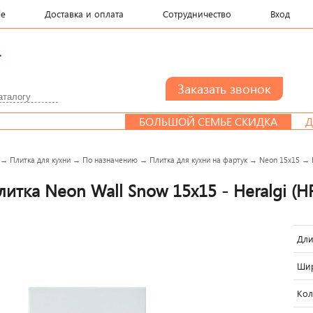
le
Доставка и оплата
Сотрудничество
Вход
.
БОЛЬШОЙ СЕМЬЕ СКИДКА
ДИЗАЙН-ПР
→
Плитка для кухни
→
По назначению
→
Плитка для кухни на фартук
→
Neon 15x15
→
литка Neon Wall Snow 15x15 - Heralgi (H
Дли
Шир
Кол