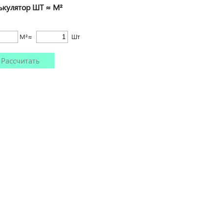
ькулятор ШТ ≈ М²
М²≈
Шт
Рассчитать