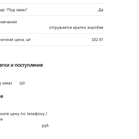
вар "Под заказ"
Да
имечание
отгружается кратно коробке
ничная цена, шт
102.97
атки и поступления
д заказ
Шт
а
чните цену по телефону /
те
руб.