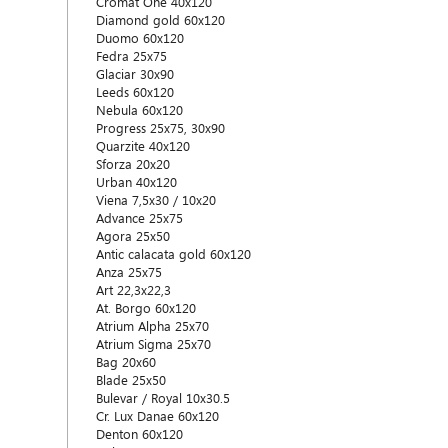
Cromat One 40x120
Diamond gold 60x120
Duomo 60x120
Fedra 25x75
Glaciar 30x90
Leeds 60x120
Nebula 60x120
Progress 25x75, 30x90
Quarzite 40x120
Sforza 20x20
Urban 40x120
Viena 7,5x30 / 10x20
Advance 25x75
Agora 25x50
Antic calacata gold 60x120
Anza 25x75
Art 22,3x22,3
At. Borgo 60x120
Atrium Alpha 25x70
Atrium Sigma 25x70
Bag 20x60
Blade 25x50
Bulevar / Royal 10x30.5
Cr. Lux Danae 60x120
Denton 60x120