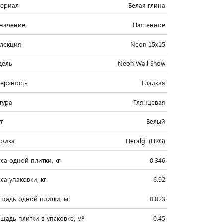
ериал
Белая глина
начение
Настенное
лекция
Neon 15x15
дель
Neon Wall Snow
ерхность
Гладкая
тура
Глянцевая
т
Белый
рика
Heralgi (HRG)
са одной плитки, кг
0.346
са упаковки, кг
6.92
щадь одной плитки, м²
0.023
щадь плитки в упаковке, м²
0.45