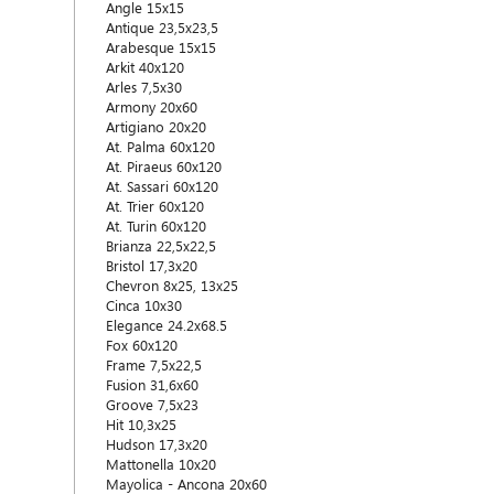
Angle 15x15
Antique 23,5x23,5
Arabesque 15x15
Arkit 40x120
Arles 7,5x30
Armony 20x60
Artigiano 20x20
At. Palma 60x120
At. Piraeus 60x120
At. Sassari 60x120
At. Trier 60x120
At. Turin 60x120
Brianza 22,5x22,5
Bristol 17,3x20
Chevron 8x25, 13x25
Cinca 10x30
Elegance 24.2x68.5
Fox 60x120
Frame 7,5x22,5
Fusion 31,6x60
Groove 7,5x23
Hit 10,3x25
Hudson 17,3x20
Mattonella 10x20
Mayolica - Ancona 20x60