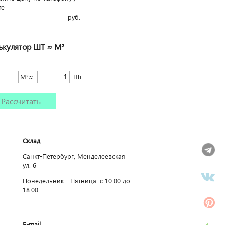
те
руб.
ькулятор ШТ ≈ М²
М²≈
Шт
Рассчитать
Склад
Санкт-Петербург, Менделеевская
ул. 6
Понедельник - Пятница: c 10:00 до
18:00
E-mail