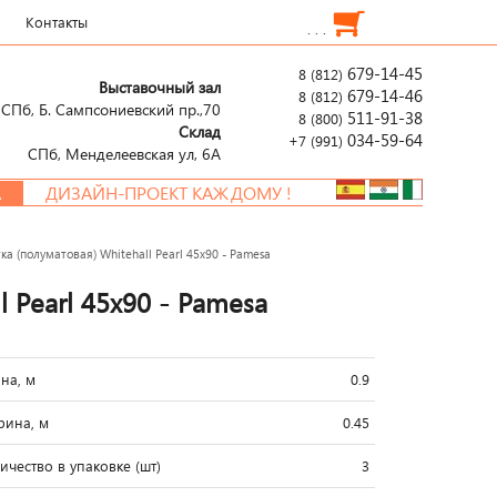
Контакты
. . .
679-14-45
8 (812)
Выставочный зал
679-14-46
8 (812)
СПб, Б. Сампсониевский пр.,70
511-91-38
8 (800)
Склад
034-59-64
+7 (991)
СПб, Менделеевcкая ул, 6А
ДИЗАЙН-ПРОЕКТ КАЖДОМУ !
а (полуматовая) Whitehall Pearl 45x90 - Pamesa
 Pearl 45x90 - Pamesa
на, м
0.9
ина, м
0.45
ичество в упаковке (шт)
3