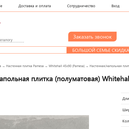
le
Доставка и оплата
Сотрудничество
Вход
.
БОЛЬШОЙ СЕМЬЕ СКИДКА
a
→
Настенная плитка Pamesa
→
Whitehall 45x90 (Pamesa)
→
Настенная/напольная плитк
апольная плитка (полуматовая) Whitehall
Дли
Шир
Кол