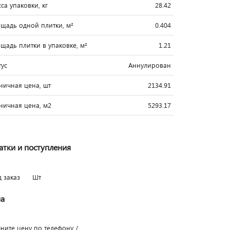
са упаковки, кг
28.42
щадь одной плитки, м²
0.404
щадь плитки в упаковке, м²
1.21
тус
Аннулирован
ничная цена, шт
2134.91
ничная цена, м2
5293.17
атки и поступления
д заказ
Шт
а
чните цену по телефону /