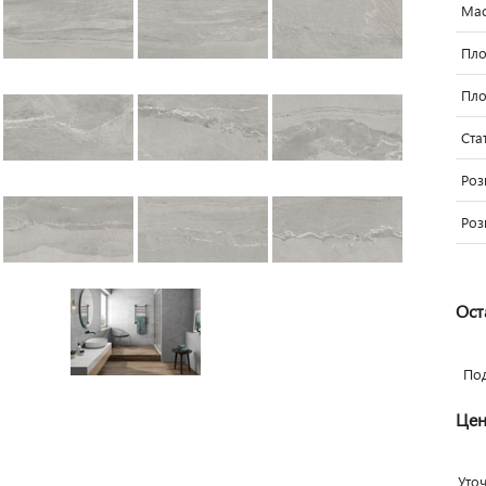
Мас
Пло
Пло
Ста
Роз
Роз
Ост
По
Цен
Уто