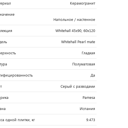
ериал
Керамогранит
начение
Напольное / настенное
лекция
Whitehall 45x90, 60x120
дель
Whitehall Pearl mate
ерхность
Гладкая
тура
Полуматовая
тифицированность
Да
т
Серый с разводами
рика
Pamesa
ана
Испания
са одной плитки, кг
9.473