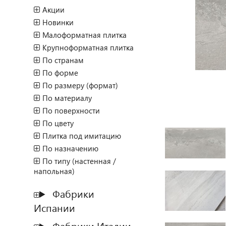
Акции
Новинки
Малоформатная плитка
Крупноформатная плитка
По странам
По форме
По размеру (формат)
По материалу
По поверхности
По цвету
Плитка под имитацию
По назначению
По типу (настенная /
напольная)
Фабрики
Испании