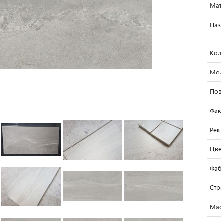
Мат
Наз
Кол
Мо
Пов
Фак
Рек
Цве
Фаб
Стр
Мас