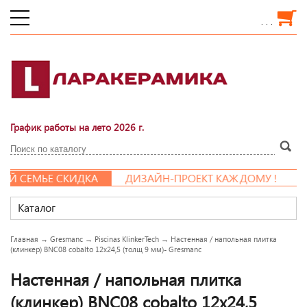
. . .
График работы на лето 2026 г.
 СЕМЬЕ СКИДКА
ДИЗАЙН-ПРОЕКТ КАЖДОМУ !
Каталог
Главная
→
Gresmanc
→
Piscinas KlinkerTech
→
Настенная / напольная плитка
(клинкер) BNC08 cobalto 12x24,5 (толщ 9 мм)- Gresmanc
Настенная / напольная плитка
(клинкер) BNC08 cobalto 12x24,5