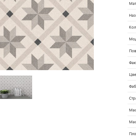
Мат
Наз
Кол
Мо
Пов
Фак
Цве
Фаб
Стр
Мас
Мас
Пло