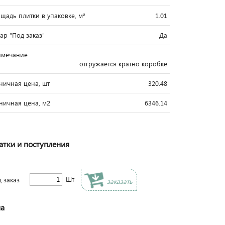
щадь плитки в упаковке, м²
1.01
вар "Под заказ"
Да
имечание
отгружается кратно коробке
ничная цена, шт
320.48
ничная цена, м2
6346.14
атки и поступления
Шт
д заказ
заказать
а