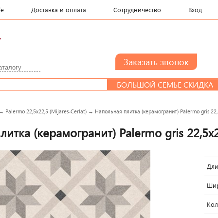
le
Доставка и оплата
Сотрудничество
Вход
.
БОЛЬШОЙ СЕМЬЕ СКИДКА
Д
→
Palermo 22,5x22,5 (Mijares-Cerlat)
→
Напольная плитка (керамогранит) Palermo gris 22,5x
итка (керамогранит) Palermo gris 22,5x22,
Дли
Шир
Кол