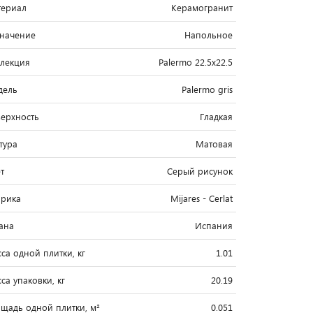
ериал
Керамогранит
начение
Напольное
лекция
Palermo 22.5x22.5
дель
Palermo gris
ерхность
Гладкая
тура
Матовая
т
Серый рисунок
рика
Mijares - Cerlat
ана
Испания
са одной плитки, кг
1.01
са упаковки, кг
20.19
щадь одной плитки, м²
0.051