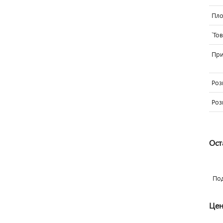
Пло
`То
Пр
Роз
Роз
Ост
По
Цен