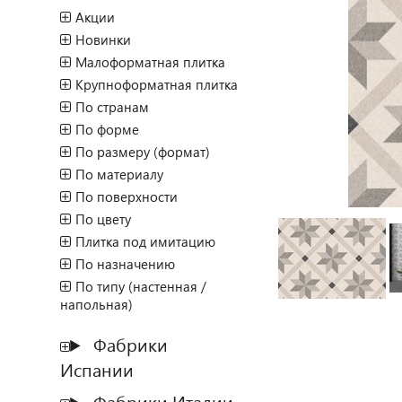
Акции
Новинки
Малоформатная плитка
Крупноформатная плитка
По странам
По форме
По размеру (формат)
По материалу
По поверхности
По цвету
Плитка под имитацию
По назначению
По типу (настенная /
напольная)
Фабрики
Испании