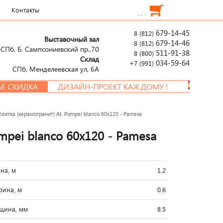
Контакты
. . .
679-14-45
8 (812)
Выставочный зал
679-14-46
8 (812)
СПб, Б. Сампсониевский пр.,70
511-91-38
8 (800)
Склад
034-59-64
+7 (991)
СПб, Менделеевcкая ул, 6А
КА
ДИЗАЙН-ПРОЕКТ КАЖДОМУ !
литка (керамогранит) At. Pompei blanco 60x120 - Pamesa
mpei blanco 60x120 - Pamesa
на, м
1.2
ина, м
0.6
щина, мм
8.5