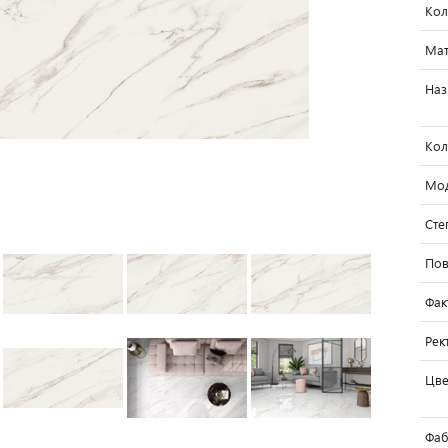
Кол
Мат
Наз
Кол
Мо
Сте
Пов
Фак
Рек
Цве
Фаб