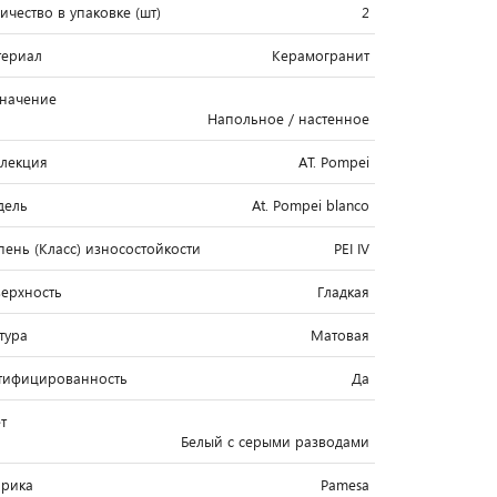
ичество в упаковке (шт)
2
ериал
Керамогранит
начение
Напольное / настенное
лекция
AT. Pompei
дель
At. Pompei blanco
пень (Класс) износостойкости
PEI IV
ерхность
Гладкая
тура
Матовая
тифицированность
Да
т
Белый c серыми разводами
рика
Pamesa