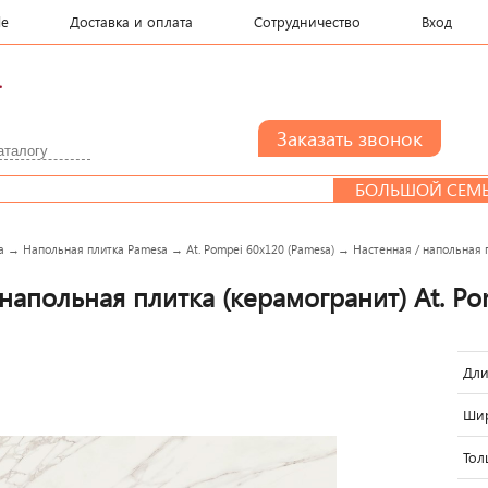
le
Доставка и оплата
Сотрудничество
Вход
.
БОЛЬШОЙ СЕМЬЕ СКИД
a
→
Напольная плитка Pamesa
→
At. Pompei 60x120 (Pamesa)
→
Настенная / напольная п
 напольная плитка (керамогранит) At. Po
Дли
Шир
Тол