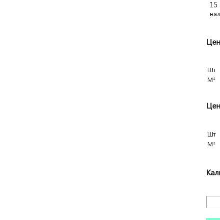
15
на
Цен
Шт
М²
Цен
Шт
М²
Кал