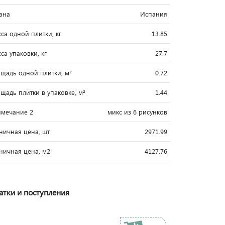
ана
Испания
са одной плитки, кг
13.85
са упаковки, кг
27.7
щадь одной плитки, м²
0.72
щадь плитки в упаковке, м²
1.44
мечание 2
микс из 6 рисунков
ничная цена, шт
2971.99
ничная цена, м2
4127.76
атки и поступления