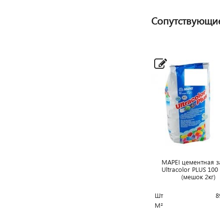
Сопутствующи
MAPEI цементная з
Ultracolor PLUS 10
(мешок 2кг)
Шт
8
М²