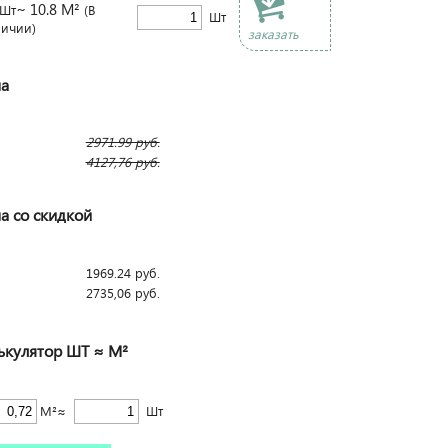
~ 10.8 М²
Шт
(В
Шт
личии)
заказать
а
2971.99
руб.
4127,76
руб.
а со скидкой
1969.24
руб.
2735,06
руб.
ькулятор ШТ ≈ М²
М²≈
Шт