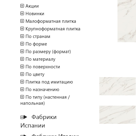
Акции
Новинки
Малоформатная плитка
Крупноформатная плитка
По странам
По форме
По размеру (формат)
По материалу
По поверхности
По цвету
Плитка под имитацию
По назначению
По типу (настенная /
напольная)
Фабрики
Испании