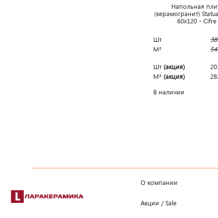
Напольная пли
(керамогранит) Statu
60x120 - Cifr
Шт
38
М²
54
Шт
(акция)
20
М²
(акция)
28
В наличии
О компании
Акции / Sale