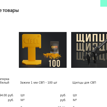
е товары
атирка
0 белый
Зажим 1 мм СВП - 100 шт
Щипцы для СВП
94.00
руб.
Шт
руб.
Шт
руб.
М²
руб.
М²