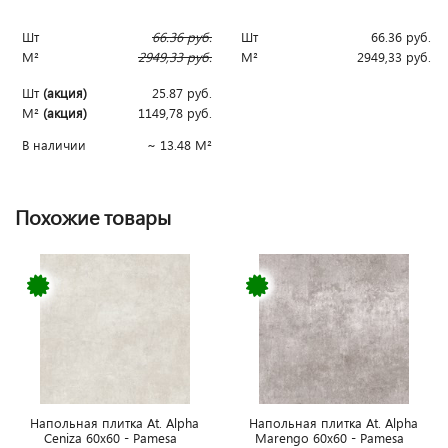
Шт
66.36
руб.
Шт
66.36
руб.
М²
2949,33
руб.
М²
2949,33
руб.
Шт
(акция)
25.87
руб.
М²
(акция)
1149,78
руб.
В наличии
~ 13.48 М²
Похожие товары
Напольная плитка At. Alpha
Напольная плитка At. Alpha
Ceniza 60x60 - Pamesa
Marengo 60x60 - Pamesa