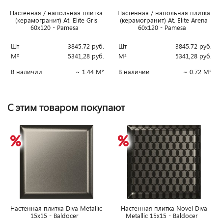
Настенная / напольная плитка
Настенная / напольная плитка
(керамогранит) At. Elite Gris
(керамогранит) At. Elite Arena
60x120 - Pamesa
60x120 - Pamesa
Шт
3845.72
руб.
Шт
3845.72
руб.
М²
5341,28
руб.
М²
5341,28
руб.
В наличии
~ 1.44 М²
В наличии
~ 0.72 М²
С этим товаром покупают
Настенная плитка Diva Metallic
Настенная плитка Novel Diva
15x15 - Baldocer
Metallic 15x15 - Baldocer