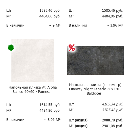
Шт
1585.46
руб.
Шт
1585.46
руб.
М²
4404,06
руб.
М²
4404,06
руб.
В наличии
~ 9 М²
В наличии
~ 3.96 М²
Напольная плитка (керамогр)
Напольная плитка At. Alpha
Oneway Night Lapado 60x120 -
Blanco 60x60 - Pamesa
Baldocer
Шт
4109.34
руб.
Шт
1614.55
руб.
М²
5707,42
руб.
М²
4484,86
руб.
В наличии
~ 3.96 М²
Шт
(акция)
2088.78
руб.
М²
(акция)
2901,08
руб.