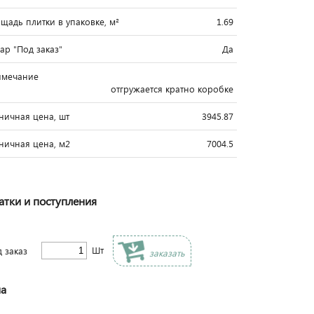
щадь плитки в упаковке, м²
1.69
вар "Под заказ"
Да
имечание
отгружается кратно коробке
ничная цена, шт
3945.87
ничная цена, м2
7004.5
атки и поступления
Шт
д заказ
заказать
а