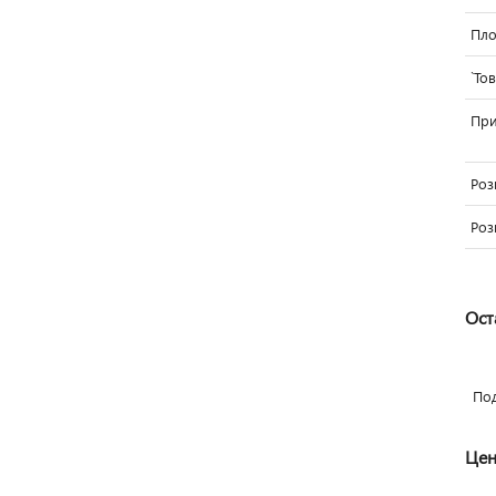
Пло
`То
Пр
Роз
Роз
Ост
По
Цен