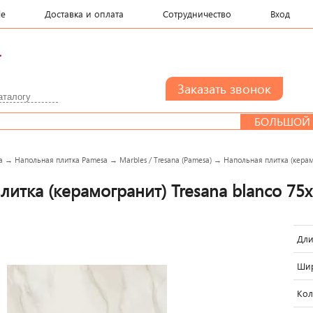
le
Доставка и оплата
Сотрудничество
Вход
.
БОЛЬШОЙ СЕМЬ
a
→
Напольная плитка Pamesa
→
Marbles / Tresana (Pamesa)
→
Напольная плитка (керам
литка (керамогранит) Tresana blanco 75
Дли
Шир
Кол