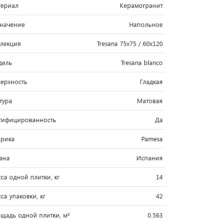
ериал
Керамогранит
начение
Напольное
лекция
Tresana 75x75 / 60x120
дель
Tresana blanco
ерхность
Гладкая
тура
Матовая
тифицированность
Да
рика
Pamesa
ана
Испания
са одной плитки, кг
14
са упаковки, кг
42
щадь одной плитки, м²
0.563