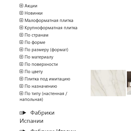
Акции
Новинки
Малоформатная плитка
Крупноформатная плитка
По странам
По форме
По размеру (формат)
По материалу
По поверхности
По цвету
Плитка под имитацию
По назначению
По типу (настенная /
напольная)
Фабрики
Испании