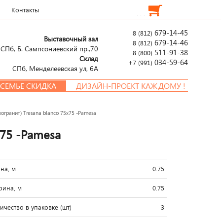
Контакты
. . .
679-14-45
8 (812)
Выставочный зал
679-14-46
8 (812)
СПб, Б. Сампсониевский пр.,70
511-91-38
8 (800)
Склад
034-59-64
+7 (991)
СПб, Менделеевcкая ул, 6А
Е СКИДКА
ДИЗАЙН-ПРОЕКТ КАЖДОМУ !
огранит) Tresana blanco 75x75 -Pamesa
x75 -Pamesa
на, м
0.75
ина, м
0.75
ичество в упаковке (шт)
3