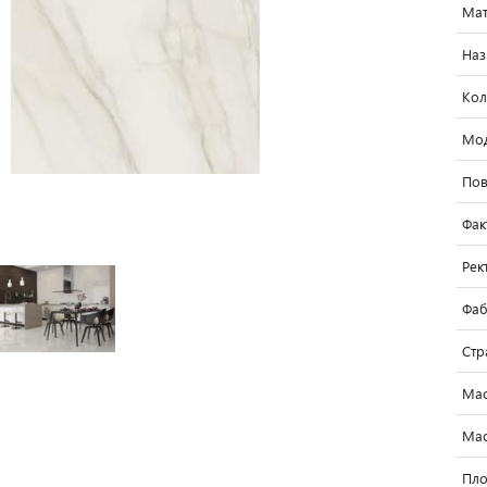
Мат
Наз
Кол
Мо
Пов
Фак
Рек
Фаб
Стр
Мас
Мас
Пло