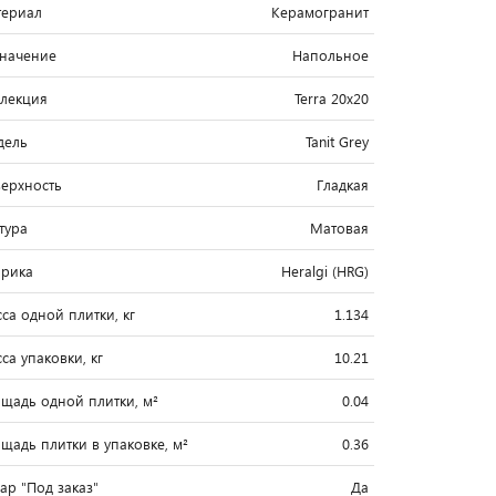
ериал
Керамогранит
начение
Напольное
лекция
Terra 20x20
дель
Tanit Grey
ерхность
Гладкая
тура
Матовая
рика
Heralgi (HRG)
са одной плитки, кг
1.134
са упаковки, кг
10.21
щадь одной плитки, м²
0.04
щадь плитки в упаковке, м²
0.36
вар "Под заказ"
Да