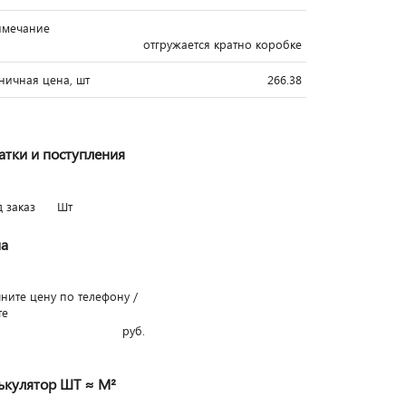
имечание
отгружается кратно коробке
ничная цена, шт
266.38
атки и поступления
д заказ
Шт
а
чните цену по телефону /
те
руб.
ькулятор ШТ ≈ М²