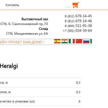
Контакты
. . .
679-14-45
8 (812)
Выставочный зал
679-14-46
8 (812)
СПб, Б. Сампсониевский пр.,70
511-91-38
8 (800)
Склад
034-59-64
+7 (991)
СПб, Менделеевcкая ул, 6А
ПРОЕКТ КАЖДОМУ !
Heralgi
на, м
0.2
ина, м
0.2
ичество в упаковке (шт)
9