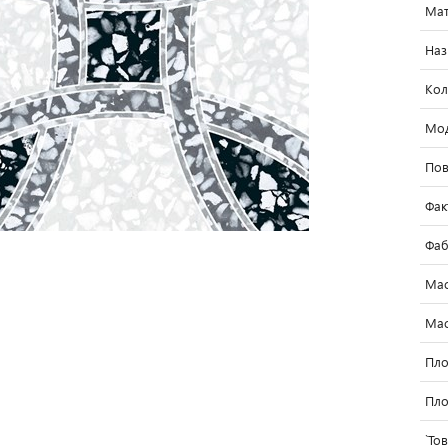
Мат
Наз
Кол
Мо
Пов
Фак
Фаб
Мас
Мас
Пло
Пло
`То