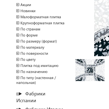
Акции
Новинки
Малоформатная плитка
Крупноформатная плитка
По странам
По форме
По размеру (формат)
По материалу
По поверхности
По цвету
Плитка под имитацию
По назначению
По типу (настенная /
напольная)
Фабрики
Испании