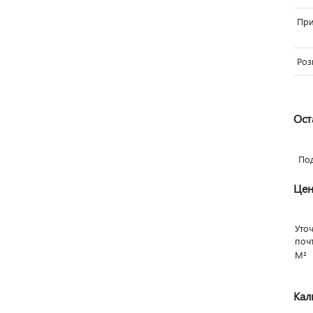
Пр
Роз
Ост
По
Цен
Уто
поч
М²
Кал