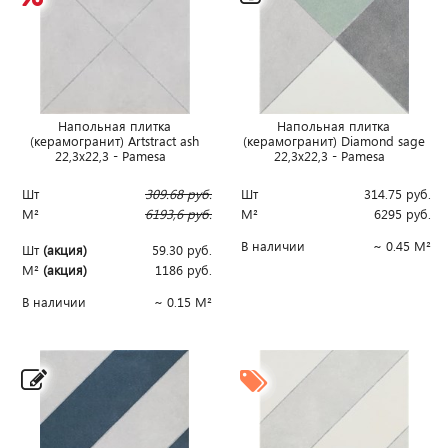
Напольная плитка
Напольная плитка
(керамогранит) Artstract ash
(керамогранит) Diamond sage
22,3x22,3 - Pamesa
22,3x22,3 - Pamesa
Шт
309.68
руб.
Шт
314.75
руб.
М²
6193,6
руб.
М²
6295
руб.
В наличии
~ 0.45 М²
Шт
(акция)
59.30
руб.
М²
(акция)
1186
руб.
В наличии
~ 0.15 М²