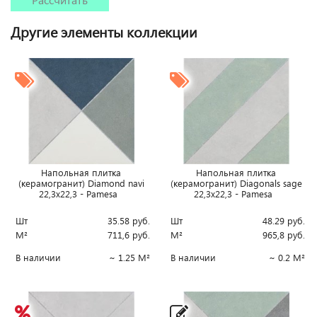
Другие элементы коллекции
Напольная плитка
Напольная плитка
(керамогранит) Diamond navi
(керамогранит) Diagonals sage
22,3x22,3 - Pamesa
22,3x22,3 - Pamesa
Шт
35.58
руб.
Шт
48.29
руб.
М²
711,6
руб.
М²
965,8
руб.
В наличии
~ 1.25 М²
В наличии
~ 0.2 М²