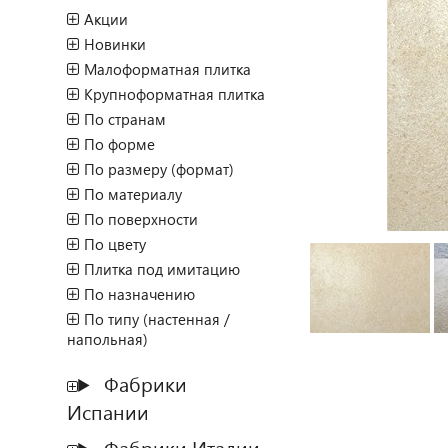
Акции
Новинки
Малоформатная плитка
Крупноформатная плитка
По странам
По форме
По размеру (формат)
По материалу
По поверхности
По цвету
Плитка под имитацию
По назначению
По типу (настенная /
напольная)
Фабрики
Испании