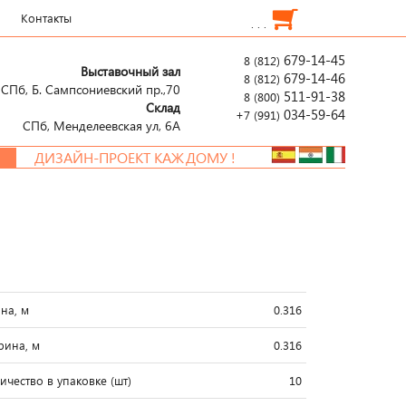
Контакты
. . .
679-14-45
8 (812)
Выставочный зал
679-14-46
8 (812)
СПб, Б. Сампсониевский пр.,70
511-91-38
8 (800)
Склад
034-59-64
+7 (991)
СПб, Менделеевcкая ул, 6А
ДИЗАЙН-ПРОЕКТ КАЖДОМУ !
на, м
0.316
ина, м
0.316
ичество в упаковке (шт)
10