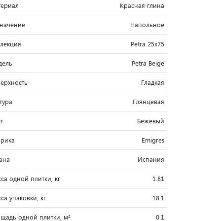
ериал
Красная глина
начение
Напольное
лекция
Petra 25x75
дель
Petra Beige
ерхность
Гладкая
тура
Глянцевая
т
Бежевый
рика
Emigres
ана
Испания
са одной плитки, кг
1.81
са упаковки, кг
18.1
щадь одной плитки, м²
0.1