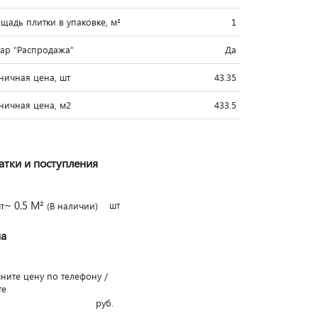
щадь плитки в упаковке, м²
1
вар "Распродажа"
Да
ничная цена, шт
43.35
ничная цена, м2
433.5
атки и поступления
~ 0.5 М²
шт
т
(В наличии)
а
чните цену по телефону /
те
руб.