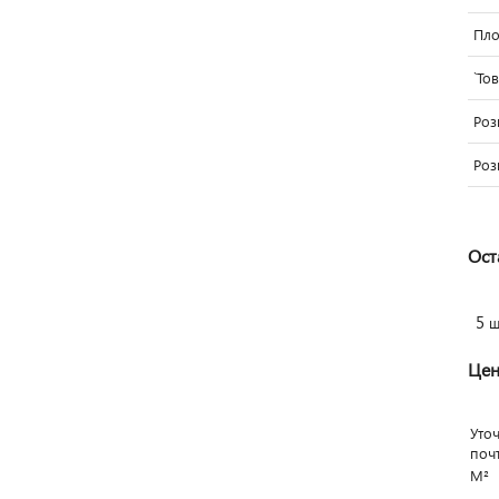
Пло
`То
Роз
Роз
Ост
5
ш
Цен
Уто
поч
М²