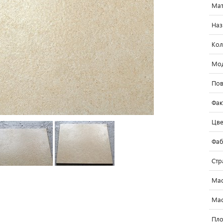
Мат
Наз
Кол
Мо
Пов
Фак
Цве
Фаб
Стр
Мас
Мас
Пло