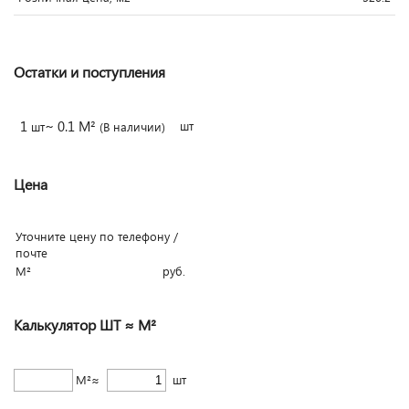
Остатки и поступления
1
~ 0.1 М²
шт
шт
(В наличии)
Цена
Уточните цену по телефону /
почте
М²
руб.
Калькулятор ШТ ≈ М²
М²≈
шт