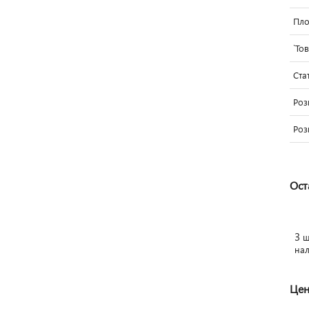
Пло
`То
Ста
Роз
Роз
Ост
3
ш
на
Цен