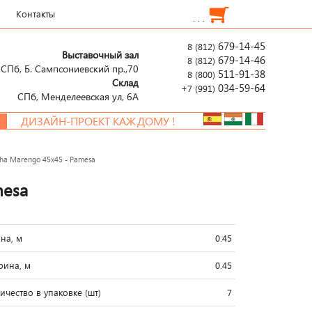
Контакты
. . .
679-14-45
8 (812)
Выставочный зал
679-14-46
8 (812)
СПб, Б. Сампсониевский пр.,70
511-91-38
8 (800)
Склад
034-59-64
+7 (991)
СПб, Менделеевcкая ул, 6А
ИЗАЙН-ПРОЕКТ КАЖДОМУ !
ha Marengo 45x45 - Pamesa
mesa
на, м
0.45
ина, м
0.45
ичество в упаковке (шт)
7