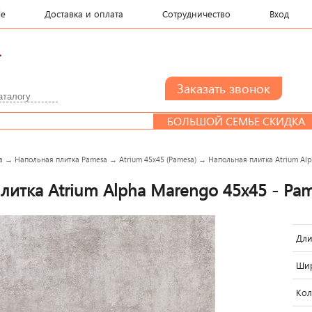
le
Доставка и оплата
Сотрудничество
Вход
.
БОЛЬШОЙ СЕМЬЕ СКИДКА
Д
a
→
Напольная плитка Pamesa
→
Atrium 45x45 (Pamesa)
→
Напольная плитка Atrium Alp
литка Atrium Alpha Marengo 45x45 - Pa
Дли
Шир
Кол