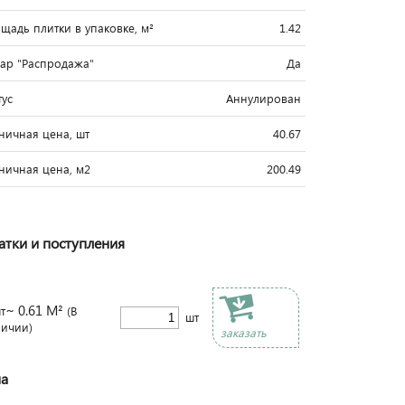
щадь плитки в упаковке, м²
1.42
вар "Распродажа"
Да
тус
Аннулирован
ничная цена, шт
40.67
ничная цена, м2
200.49
атки и поступления
~ 0.61 М²
т
(В
шт
личии)
заказать
а