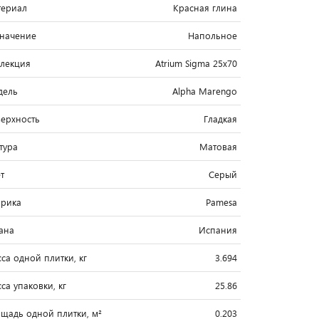
ериал
Красная глина
начение
Напольное
лекция
Atrium Sigma 25x70
дель
Alpha Marengo
ерхность
Гладкая
тура
Матовая
т
Серый
рика
Pamesa
ана
Испания
са одной плитки, кг
3.694
са упаковки, кг
25.86
щадь одной плитки, м²
0.203