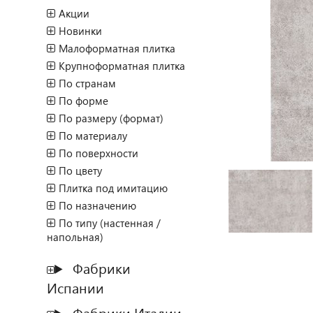
Акции
Новинки
Малоформатная плитка
Крупноформатная плитка
По странам
По форме
По размеру (формат)
По материалу
По поверхности
По цвету
Плитка под имитацию
По назначению
По типу (настенная /
напольная)
Фабрики
Испании