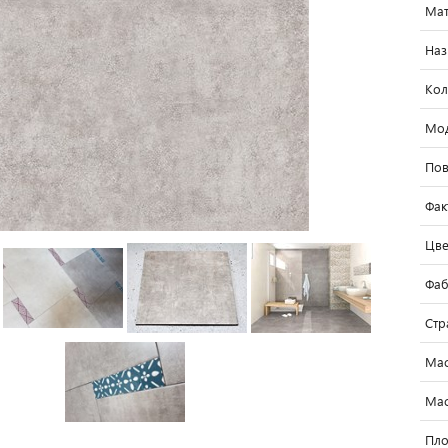
Мат
Наз
Кол
Мо
Пов
Фак
Цве
Фаб
Стр
Мас
Мас
Пло