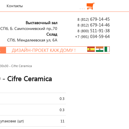
Контакты
. . .
679-14-45
8 (812)
Выставочный зал
679-14-46
8 (812)
СПб, Б. Сампсониевский пр.,70
511-91-38
8 (800)
Склад
034-59-64
+7 (991)
СПб, Менделеевcкая ул, 6А
ДИЗАЙН-ПРОЕКТ КАЖДОМУ !
0x30 - Cifre Ceramica
- Cifre Ceramica
0.3
0.3
упаковке (шт)
11