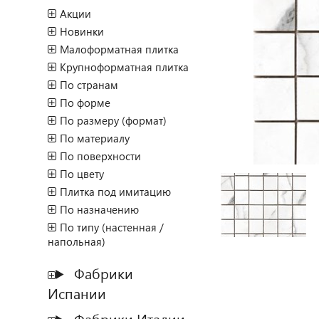
Акции
Новинки
Малоформатная плитка
Крупноформатная плитка
По странам
По форме
По размеру (формат)
По материалу
По поверхности
По цвету
Плитка под имитацию
По назначению
По типу (настенная /
напольная)
Фабрики
Испании