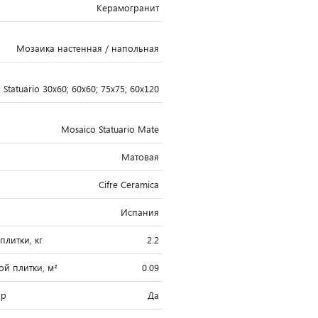
Керамогранит
Мозаика настенная / напольная
Statuario 30x60; 60x60; 75x75; 60x120
Mosaico Statuario Mate
Матовая
Cifre Ceramica
Испания
плитки, кг
2.2
й плитки, м²
0.09
ар
Да