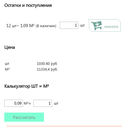
Остатки и поступления
12
~ 1.09 М²
шт
шт
(В наличии)
заказать
Цена
шт
1030.40
руб.
М²
11334,4
руб.
Калькулятор ШТ ≈ М²
М²≈
шт
Рассчитать