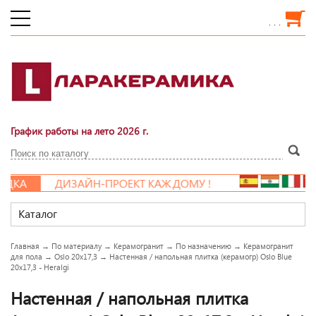
. . .
График работы на лето 2026 г.
ДКА
ДИЗАЙН-ПРОЕКТ КАЖДОМУ !
Каталог
Главная
→
По материалу
→
Керамогранит
→
По назначению
→
Керамогранит
для пола
→
Oslo 20x17,3
→
Настенная / напольная плитка (керамогр) Oslo Blue
20x17,3 - Heralgi
Настенная / напольная плитка