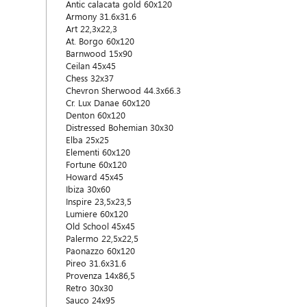
Antic calacata gold 60x120
Armony 31.6x31.6
Art 22,3x22,3
At. Borgo 60x120
Barnwood 15x90
Ceilan 45x45
Chess 32x37
Chevron Sherwood 44.3х66.3
Cr. Lux Danae 60x120
Denton 60x120
Distressed Bohemian 30x30
Elba 25x25
Elementi 60x120
Fortune 60x120
Howard 45x45
Ibiza 30x60
Inspire 23,5x23,5
Lumiere 60x120
Old School 45x45
Palermo 22,5x22,5
Paonazzo 60x120
Pireo 31.6x31.6
Provenza 14x86,5
Retro 30x30
Sauco 24x95