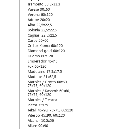
Tramonto 33.3x33.3
Varese 30x60
Verona 60x120
Adobe 20x20
Alba 22,5x22,5
Bolonia 22,5x22,5
Cagliari 22,5x22,5
Castle 20x60
Cr. Lux Kionia 60x120
Diamond gold 60x120
Duomo 60x120
Emperador 45x45
Fox 60x120
Madelaine 17.5x17.5
Maderas 31x62,5
Marbles / Grotto 60x60,
75x75, 60x120
Marbles / Kashmir 60x60,
75x75, 60x120
Marbles / Tresana
Pietra 75x75
Tekali 45x90, 75x75, 60x120
Viterbo 45x90, 60x120
Alcanar 10,5x56
Allure 90x90