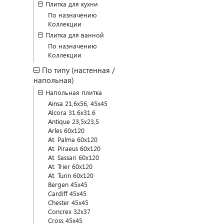
Плитка для кухни
По назначению
Коллекции
Плитка для ванной
По назначению
Коллекции
По типу (настенная /
напольная)
Напольная плитка
Ainsa 21,6x56, 45x45
Alcora 31.6x31.6
Antique 23,5x23,5
Arles 60x120
At. Palma 60x120
At. Piraeus 60x120
At. Sassari 60x120
At. Trier 60x120
At. Turin 60x120
Bergen 45x45
Cardiff 45x45
Chester 45x45
Concrex 32x37
Cross 45x45