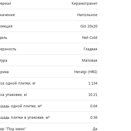
ериал
Керамогранит
начение
Напольное
лекция
Gio 20x20
дель
Net Cold
ерхность
Гладкая
тура
Матовая
рика
Heralgi (HRG)
са одной плитки, кг
1.134
са упаковки, кг
10.21
щадь одной плитки, м²
0.04
щадь плитки в упаковке, м²
0.36
вар "Под заказ"
Да