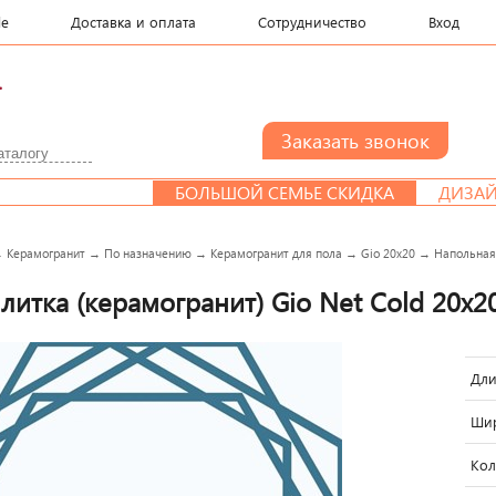
le
Доставка и оплата
Сотрудничество
Вход
.
БОЛЬШОЙ СЕМЬЕ СКИДКА
ДИЗАЙН-ПРОЕКТ
→
Керамогранит
→
По назначению
→
Керамогранит для пола
→
Gio 20x20
→
Напольная 
итка (керамогранит) Gio Net Cold 20x20
Дли
Шир
Кол