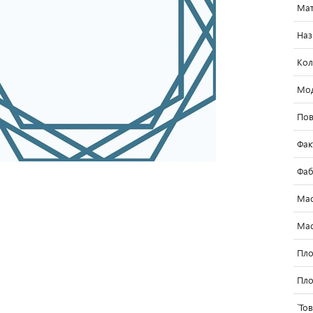
Мат
Наз
Кол
Мо
Пов
Фак
Фаб
Мас
Мас
Пло
Пло
`То