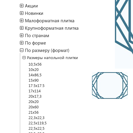
Акции
Новинки
Малоформатная плитка
Крупноформатная плитка
По странам
По форме
По размеру (формат)
Размеры напольной плитки
10,5x56
10x20
14x86,5
15x90
17.5x17.5
17x114
20x17,3
20x20
20x60
21x56
22,3x22,3
22,5x119,5
22,5x22,5