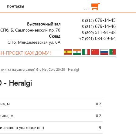
Контакты
. . .
679-14-45
8 (812)
Выставочный зал
679-14-46
8 (812)
СПб, Б. Сампсониевский пр.,70
511-91-38
8 (800)
Склад
034-59-64
+7 (991)
СПб, Менделеевcкая ул, 6А
 КАЖДОМУ !
НОВА
плитка (керамогранит) Gio Net Cold 20x20 - Heralgi
 - Heralgi
на, м
0.2
ина, м
0.2
ичество в упаковке (шт)
9