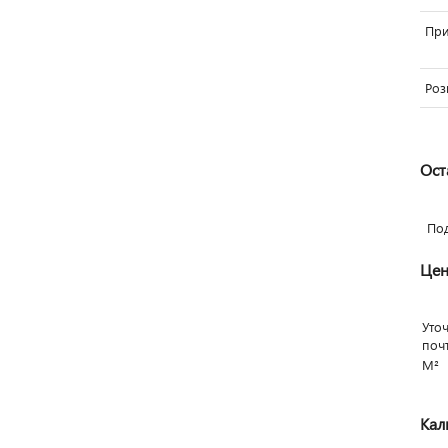
Пр
Роз
Ост
По
Цен
Уто
поч
М²
Кал