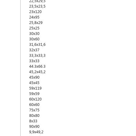
22,5x29,5
23,5x23,5
23x120
24x95
25,8x29
25x25
30x30
30x60
31,6x31,6
32x37
33,3x33,3
33x33
44.3x66.3
45,2х45,2
45x90
45х45
59x119
59x59
60x120
60х60
75x75
80x80
8х33
90x90
9,9x49,2