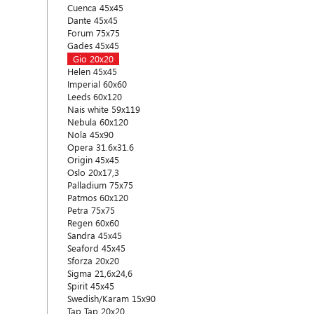
Cuenca 45x45
Dante 45x45
Forum 75x75
Gades 45x45
Gio 20x20
Helen 45x45
Imperial 60x60
Leeds 60x120
Nais white 59x119
Nebula 60x120
Nola 45x90
Opera 31.6x31.6
Origin 45x45
Oslo 20x17,3
Palladium 75x75
Patmos 60x120
Petra 75x75
Regen 60x60
Sandra 45x45
Seaford 45x45
Sforza 20x20
Sigma 21,6x24,6
Spirit 45x45
Swedish/Karam 15x90
Tap Tap 20x20