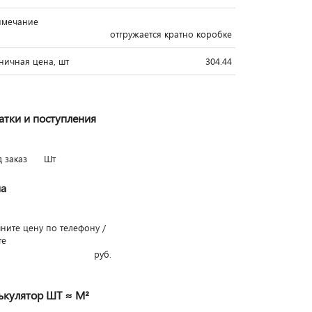
имечание
отгружается кратно коробке
ничная цена, шт
304.44
атки и поступления
д заказ
Шт
а
чните цену по телефону /
те
руб.
ькулятор ШТ ≈ М²