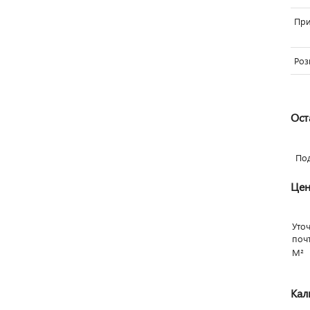
Пр
Роз
Ост
По
Цен
Уто
поч
М²
Кал