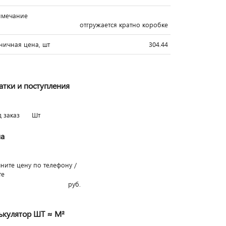
имечание
отгружается кратно коробке
ничная цена, шт
304.44
атки и поступления
д заказ
Шт
а
чните цену по телефону /
те
руб.
ькулятор ШТ ≈ М²