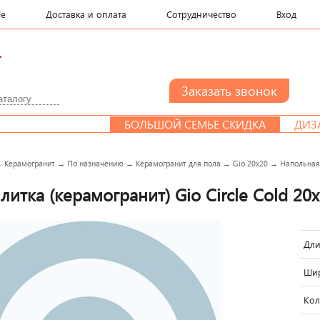
le
Доставка и оплата
Сотрудничество
Вход
.
БОЛЬШОЙ СЕМЬЕ СКИДКА
ДИЗАЙН-ПРОЕ
→
Керамогранит
→
По назначению
→
Керамогранит для пола
→
Gio 20x20
→
Напольная 
итка (керамогранит) Gio Circle Cold 20x
Дли
Шир
Кол