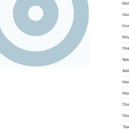
Мат
Наз
Кол
Мо
Пов
Фак
Фаб
Мас
Мас
Пло
Пло
`То