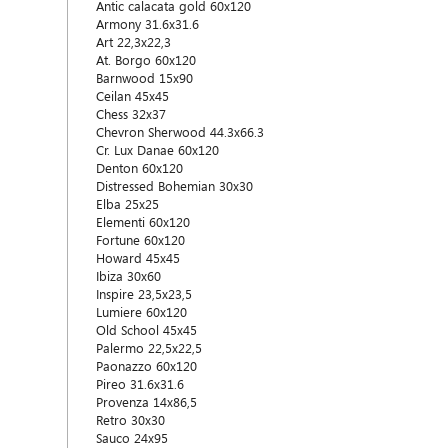
Antic calacata gold 60x120
Armony 31.6x31.6
Art 22,3x22,3
At. Borgo 60x120
Barnwood 15x90
Ceilan 45x45
Chess 32x37
Chevron Sherwood 44.3х66.3
Cr. Lux Danae 60x120
Denton 60x120
Distressed Bohemian 30x30
Elba 25x25
Elementi 60x120
Fortune 60x120
Howard 45x45
Ibiza 30x60
Inspire 23,5x23,5
Lumiere 60x120
Old School 45x45
Palermo 22,5x22,5
Paonazzo 60x120
Pireo 31.6x31.6
Provenza 14x86,5
Retro 30x30
Sauco 24x95