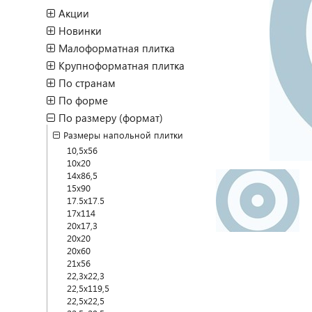
Акции
Новинки
Малоформатная плитка
Крупноформатная плитка
По странам
По форме
По размеру (формат)
Размеры напольной плитки
10,5x56
10x20
14x86,5
15x90
17.5x17.5
17x114
20x17,3
20x20
20x60
21x56
22,3x22,3
22,5x119,5
22,5x22,5