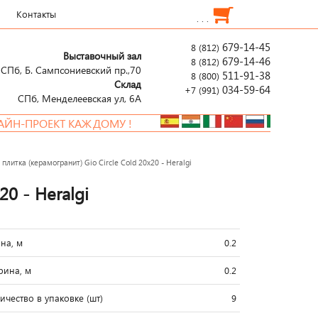
Контакты
. . .
679-14-45
8 (812)
Выставочный зал
679-14-46
8 (812)
СПб, Б. Сампсониевский пр.,70
511-91-38
8 (800)
Склад
034-59-64
+7 (991)
СПб, Менделеевcкая ул, 6А
КТ КАЖДОМУ !
НО
плитка (керамогранит) Gio Circle Cold 20x20 - Heralgi
20 - Heralgi
на, м
0.2
ина, м
0.2
ичество в упаковке (шт)
9