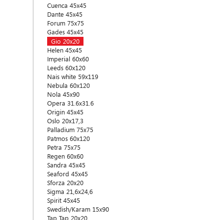
Cuenca 45x45
Dante 45x45
Forum 75x75
Gades 45x45
Gio 20x20
Helen 45x45
Imperial 60x60
Leeds 60x120
Nais white 59x119
Nebula 60x120
Nola 45x90
Opera 31.6x31.6
Origin 45x45
Oslo 20x17,3
Palladium 75x75
Patmos 60x120
Petra 75x75
Regen 60x60
Sandra 45x45
Seaford 45x45
Sforza 20x20
Sigma 21,6x24,6
Spirit 45x45
Swedish/Karam 15x90
Tap Tap 20x20