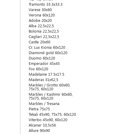
Tramonto 33.3x33.3
Varese 30x60
Verona 60x120
Adobe 20x20
Alba 22,5x22,5
Bolonia 22,5x22,5
Cagliari 22,5x22,5
Castle 20x60
Cr. Lux Kionia 60x120
Diamond gold 60x120
Duomo 60x120
Emperador 45x45
Fox 60x120
Madelaine 17.5x17.5
Maderas 31x62,5
Marbles / Grotto 60x60,
75x75, 60x120
Marbles / Kashmir 60x60,
75x75, 60x120
Marbles / Tresana
Pietra 75x75
Tekali 45x90, 75x75, 60x120
Viterbo 45x90, 60x120
Alcanar 10,5x56
Allure 90x90