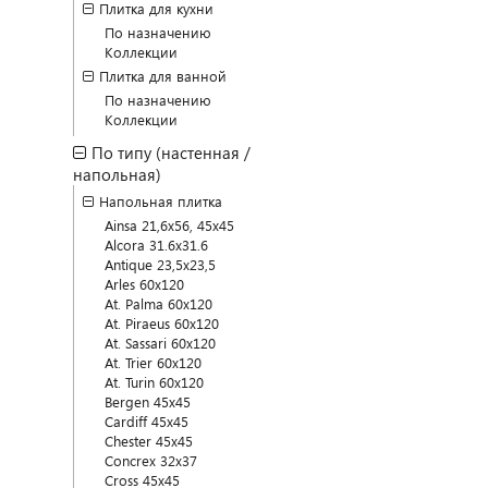
Плитка для кухни
По назначению
Коллекции
Плитка для ванной
По назначению
Коллекции
По типу (настенная /
напольная)
Напольная плитка
Ainsa 21,6x56, 45x45
Alcora 31.6x31.6
Antique 23,5x23,5
Arles 60x120
At. Palma 60x120
At. Piraeus 60x120
At. Sassari 60x120
At. Trier 60x120
At. Turin 60x120
Bergen 45x45
Cardiff 45x45
Chester 45x45
Concrex 32x37
Cross 45x45