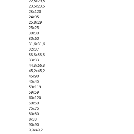
22,5x29,5
23,5x23,5
23x120
24x95
25,8x29
25x25
30x30
30x60
31,6x31,6
32x37
33,3x33,3
33x33
44.3x66.3
45,2х45,2
45x90
45х45
59x119
59x59
60x120
60х60
75x75
80x80
8х33
90x90
9,9x49,2