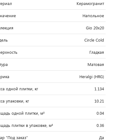
ериал
Керамогранит
начение
Напольное
лекция
Gio 20x20
дель
Circle Cold
ерхность
Гладкая
тура
Матовая
рика
Heralgi (HRG)
са одной плитки, кг
1.134
са упаковки, кг
10.21
щадь одной плитки, м²
0.04
щадь плитки в упаковке, м²
0.36
вар "Под заказ"
Да