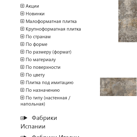
Акции
Новинки
Малоформатная плитка
Крупноформатная плитка
По странам
По форме
По размеру (формат)
По материалу
По поверхности
По цвету
Плитка под имитацию
По назначению
По типу (настенная /
напольная)
Фабрики
Испании