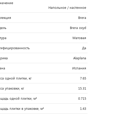
начение
Напольное / настенное
лекция
Brera
дель
Brera oxyd
тура
Матовая
тифицированность
Да
рика
Alaplana
ана
Испания
са одной плитки, кг
7.65
са упаковки, кг
15.31
щадь одной плитки, м²
0.715
щадь плитки в упаковке, м²
1.43