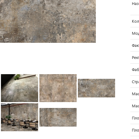
Наз
Кол
Мо
Фак
Рек
Фаб
Стр
Мас
Мас
Пло
Пло