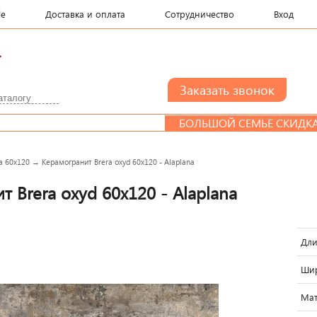
le
Доставка и оплата
Сотрудничество
Вход
.
БОЛЬШОЙ СЕМЬЕ СКИДКА
a 60x120
→
Керамогранит Brera oxyd 60x120 - Alaplana
 Brera oxyd 60x120 - Alaplana
Дли
Шир
Мат