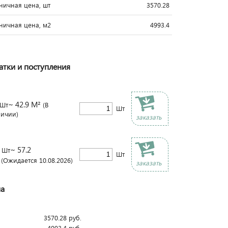
ничная цена, шт
3570.28
ничная цена, м2
4993.4
атки и поступления
~ 42.9 М²
Шт
(В
Шт
личии)
заказать
~ 57.2
Шт
Шт
(Ожидается 10.08.2026)
заказать
а
3570.28
руб.