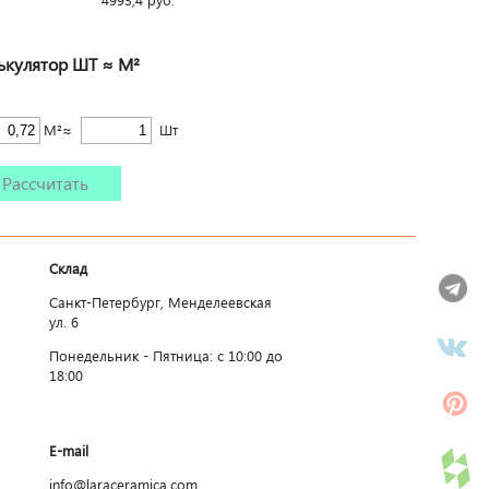
4993,4
руб.
ькулятор ШТ ≈ М²
М²≈
Шт
Рассчитать
Склад
Санкт-Петербург, Менделеевская
ул. 6
Понедельник - Пятница: c 10:00 до
18:00
E-mail
info@laraceramica.com