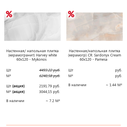
Настенная/ напольная плитка
Наcтенная/напольная плитка
(керамогранит) Harvey white
(керамогр) CR. Sardonyx Cream
60x120 - Mykonos
60x120 - Pamesa
Шт
4493.22
руб.
Шт
руб.
М²
6240,58
руб.
М²
руб.
В наличии
~ 1.44 М²
Шт
(акция)
2191.79
руб.
М²
(акция)
3044,15
руб.
В наличии
~ 7.2 М²