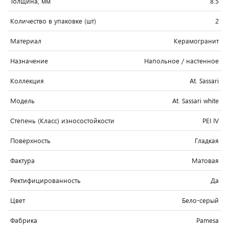
Толщина, мм
8.5
Количество в упаковке (шт)
2
Материал
Керамогранит
Назначение
Напольное / настенное
Коллекция
At. Sassari
Модель
At. Sassari white
Степень (Класс) износостойкости
PEI IV
Поверхность
Гладкая
Фактура
Матовая
Ректифицированность
Да
Цвет
Бело-серый
Фабрика
Pamesa