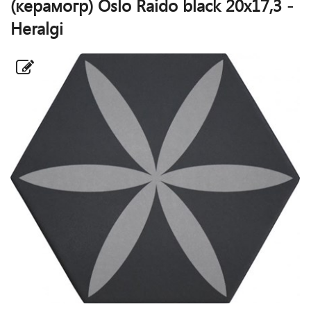
(керамогр) Oslo Raido black 20x17,3 -
Heralgi