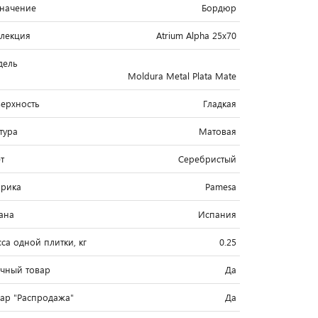
начение
Бордюр
лекция
Atrium Alpha 25x70
дель
Moldura Metal Plata Mate
ерхность
Гладкая
тура
Матовая
т
Серебристый
рика
Pamesa
ана
Испания
са одной плитки, кг
0.25
чный товар
Да
вар "Распродажа"
Да