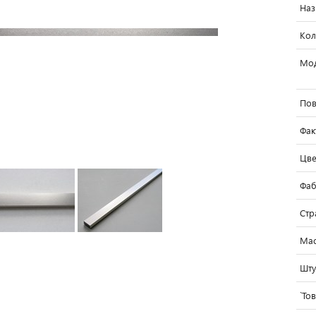
Наз
Кол
Мо
Пов
Фак
Цве
Фаб
Стр
Мас
Шту
`То