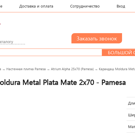
le
Доставка и оплата
Сотрудничество
Вход
.
БОЛЬШОЙ СЕМ
a
→
Настенная плитка Pamesa
→
Atrium Alpha 25x70 (Pamesa)
→
Карандаш Moldura Meta
ldura Metal Plata Mate 2x70 - Pamesa
Дли
Шир
Мат