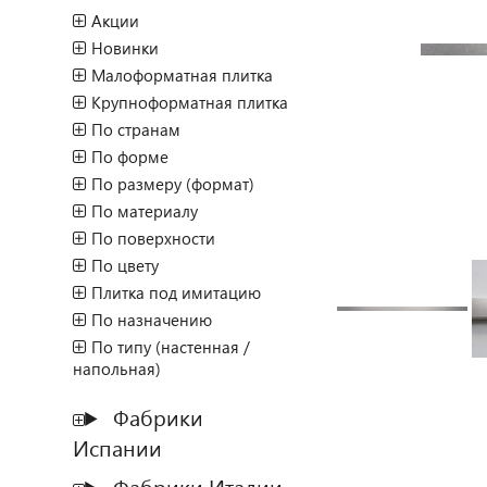
Акции
Новинки
Малоформатная плитка
Крупноформатная плитка
По странам
По форме
По размеру (формат)
По материалу
По поверхности
По цвету
Плитка под имитацию
По назначению
По типу (настенная /
напольная)
Фабрики
Испании