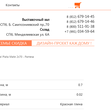
Контакты
. . .
679-14-45
8 (812)
Выставочный зал
679-14-46
8 (812)
СПб, Б. Сампсониевский пр.,70
511-91-38
8 (800)
Склад
034-59-64
+7 (991)
СПб, Менделеевcкая ул, 6А
ЬЕ СКИДКА
ДИЗАЙН-ПРОЕКТ КАЖДОМУ !
l Plata Mate 2x70 - Pamesa
на, м
0.7
ина, м
0.02
ериал
Красная глина