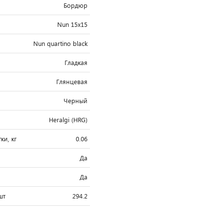
Бордюр
Nun 15x15
Nun quartino black
Гладкая
Глянцевая
Черный
Heralgi (HRG)
ки, кг
0.06
Да
"
Да
шт
294.2