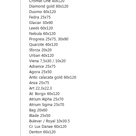
Cromat One 40x120
Diamond gold 60x120
Duomo 60x120
Fedra 25x75
Glaciar 30x90
Leeds 60x120
Nebula 60x120
Progress 25x75, 30x90
Quarzite 40x120
Sforza 20x20
Urban 40x120
Viena 7,5x30 / 10x20
Advance 25x75
Agora 25x50
Antic calacata gold 60x120
Anza 25x75
Art 22,3x22,3
At. Borgo 60x120
Atrium Alpha 25x70
Atrium Sigma 25x70
Bag 20x60
Blade 25x50
Bulevar / Royal 10x30.5
Cr. Lux Danae 60x120
Denton 60x120