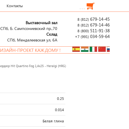
Контакты
. . .
679-14-45
8 (812)
Выставочный зал
679-14-46
8 (812)
СПб, Б. Сампсониевский пр.,70
511-91-38
8 (800)
Склад
034-59-64
+7 (991)
СПб, Менделеевcкая ул, 6А
ОЕКТ КАЖДОМУ !
Бордюр Hit Quartino Fog 1,4x25 - Heralgi (HRG)
0.25
0.014
Белая глина