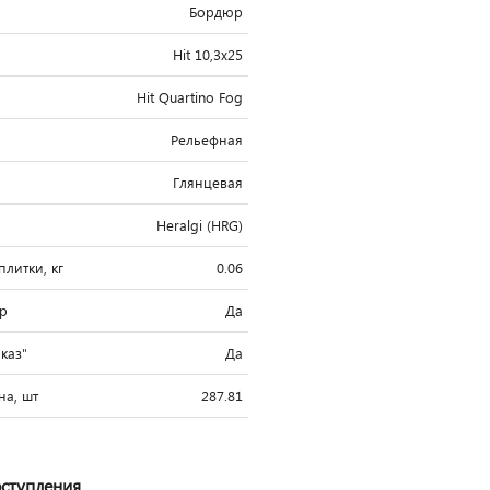
Бордюр
Hit 10,3x25
Hit Quartino Fog
Рельефная
Глянцевая
Heralgi (HRG)
литки, кг
0.06
ар
Да
аказ"
Да
на, шт
287.81
оступления