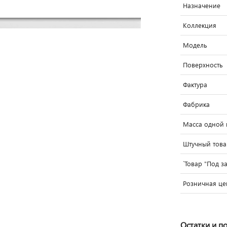
Назначение
Коллекция
Модель
Поверхность
Фактура
Фабрика
Масса одной п
Штучный тов
`Товар "Под з
Розничная це
Остатки и п