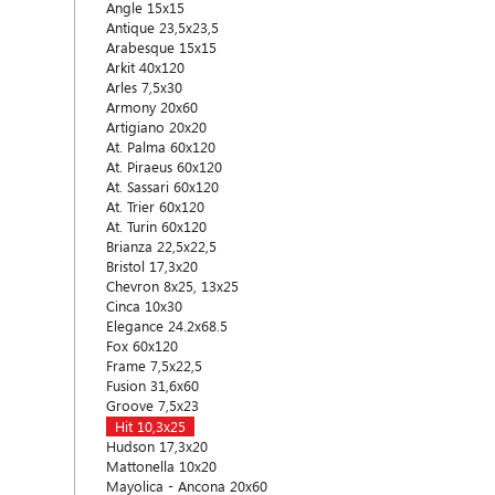
Angle 15x15
Antique 23,5x23,5
Arabesque 15x15
Arkit 40x120
Arles 7,5x30
Armony 20x60
Artigiano 20x20
At. Palma 60x120
At. Piraeus 60x120
At. Sassari 60x120
At. Trier 60x120
At. Turin 60x120
Brianza 22,5x22,5
Bristol 17,3x20
Chevron 8x25, 13x25
Cinca 10x30
Elegance 24.2x68.5
Fox 60x120
Frame 7,5x22,5
Fusion 31,6x60
Groove 7,5x23
Hit 10,3x25
Hudson 17,3x20
Mattonella 10x20
Mayolica - Ancona 20x60