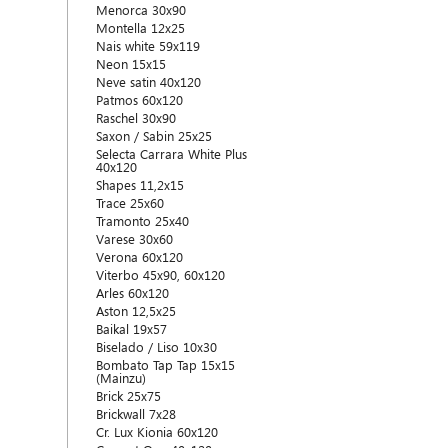
Menorca 30x90
Montella 12x25
Nais white 59x119
Neon 15x15
Neve satin 40x120
Patmos 60x120
Raschel 30x90
Saxon / Sabin 25x25
Selecta Carrara White Plus
40x120
Shapes 11,2x15
Trace 25x60
Tramonto 25x40
Varese 30x60
Verona 60x120
Viterbo 45x90, 60x120
Arles 60x120
Aston 12,5x25
Baikal 19x57
Biselado / Liso 10x30
Bombato Tap Tap 15x15
(Mainzu)
Brick 25x75
Brickwall 7x28
Cr. Lux Kionia 60x120