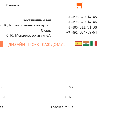
Контакты
. . .
679-14-45
8 (812)
Выставочный зал
679-14-46
8 (812)
СПб, Б. Сампсониевский пр.,70
511-91-38
8 (800)
Склад
034-59-64
+7 (991)
СПб, Менделеевcкая ул, 6А
ДИЗАЙН-ПРОЕКТ КАЖДОМУ !
м
0.2
, м
0.075
ал
Красная глина