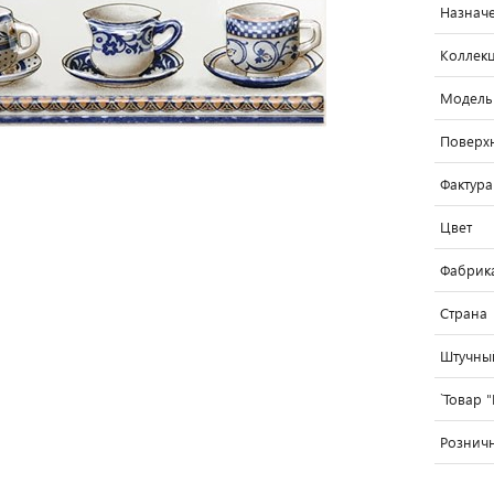
Назнач
Коллек
Модель
Поверх
Фактура
Цвет
Фабрик
Страна
Штучны
`Товар 
Розничн