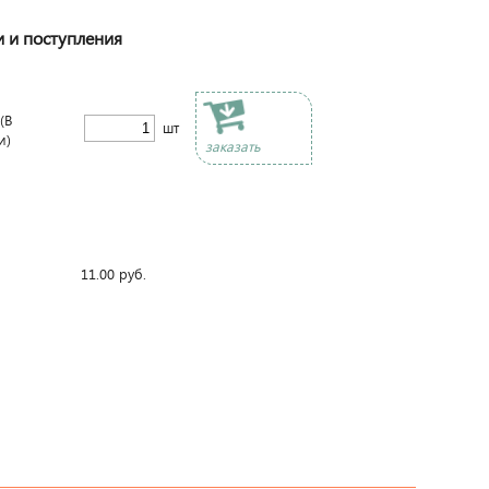
и и поступления
(В
шт
и)
заказать
11.00
руб.