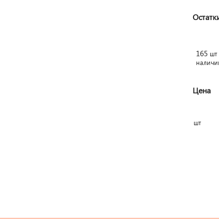
Остатк
165
шт
наличи
Цена
шт