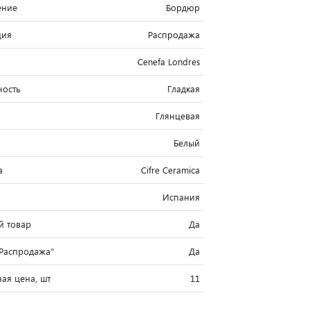
ение
Бордюр
ция
Распродажа
Cenefa Londres
ность
Гладкая
Глянцевая
Белый
а
Cifre Ceramica
Испания
й товар
Да
"Распродажа"
Да
ая цена, шт
11