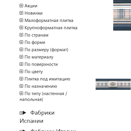
Акции
Новинки
Малоформатная плитка
Крупноформатная плитка
По странам
По форме
По размеру (формат)
По материалу
По поверхности
По цвету
Плитка под имитацию
По назначению
По типу (настенная /
напольная)
Фабрики
Испании