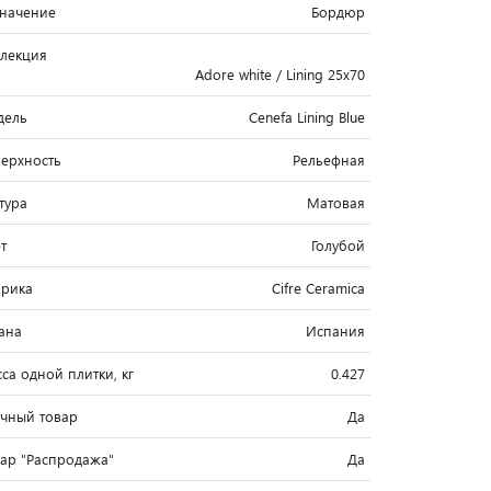
начение
Бордюр
лекция
Adore white / Lining 25x70
дель
Cenefa Lining Blue
ерхность
Рельефная
тура
Матовая
т
Голубой
рика
Cifre Ceramica
ана
Испания
са одной плитки, кг
0.427
чный товар
Да
вар "Распродажа"
Да