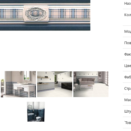
Наз
Кол
Мо
Пов
Фак
Цве
Фаб
Стр
Мас
Шту
`То