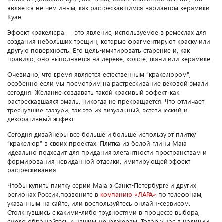
является не чем иным, как растрескавшимся вариантом керамики
Куан.
Эффект кракелюра — это явление, используемое в ремеслах для
создания небольших трещин, которые фрагментируют краску или
другую поверхность. Его цель-имитировать старение и, как
правило, оно выполняется на дереве, холсте, ткани или керамике.
Очевидно, что время является естественным “кракелюром",
особенно если мы посмотрим на растрескивание вековой эмали
сегодня. Желание создавать такой красивый эффект, как
растрескавшаяся эмаль, никогда не прекращается. Что отличает
треснувшие глазури, так это их визуальный, эстетический и
декоративный эффект.
Сегодня дизайнеры все больше и больше используют плитку
“кракелюр” в своих проектах. Плитка из белой глины Maia
идеально подходит для придания элегантности пространствам и
формирования невиданной отделки, имитирующей эффект
растрескивания.
Чтобы купить плитку серии Maia в Санкт-Петербурге и других
регионах России,позвоните в
компанию «ЛАРА»
по телефонам,
указанным на сайте, или воспользуйтесь онлайн-сервисом.
Столкнувшись с какими-либо трудностями в процессе выбора,
смело обращайтесь к нашим менеджерам. Товар у нас в наличии