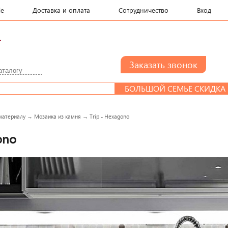
le
Доставка и оплата
Сотрудничество
Вход
.
БОЛЬШОЙ СЕМЬЕ СКИДКА
Д
материалу
→
Мозаика из камня
→
Trip - Hexagono
ono