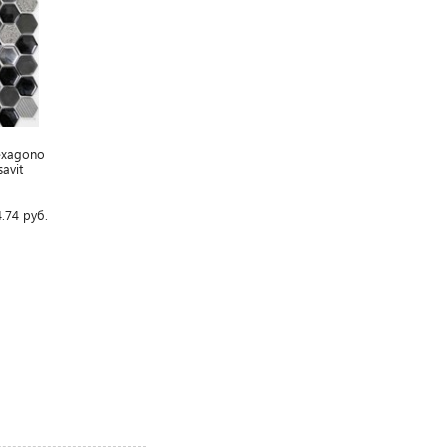
exagono
savit
.74
руб.