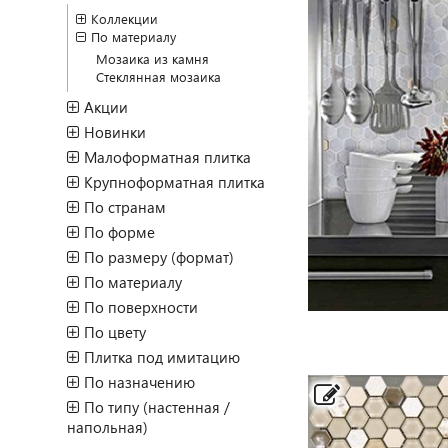
Коллекции
По материалу
Мозаика из камня
Стеклянная мозаика
Акции
Новинки
Малоформатная плитка
Крупноформатная плитка
По странам
По форме
По размеру (формат)
По материалу
По поверхности
По цвету
Плитка под имитацию
По назначению
По типу (настенная /
напольная)