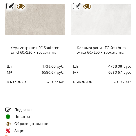
Керамогранит EC.Southrim
Керамогранит EC.Southrim
sand 60x120 - Ecoceramic
white 60x120 - Ecoceramic
Шт
4738.08
руб.
Шт
4738.08
руб.
М²
6580,67
руб.
М²
6580,67
руб.
В наличии
~ 0.72 М²
В наличии
~ 0.72 М²
Под заказ
Новинка
Образец в салоне
Акция