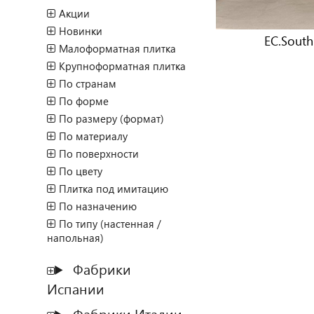
Акции
Новинки
EC.South
Малоформатная плитка
Крупноформатная плитка
По странам
По форме
По размеру (формат)
По материалу
По поверхности
По цвету
Плитка под имитацию
По назначению
По типу (настенная /
напольная)
Фабрики
Испании