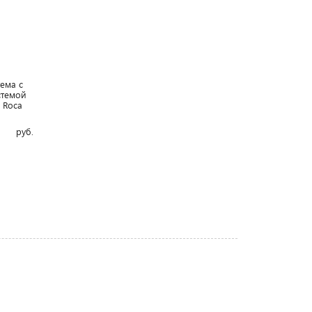
ема с
стемой
- Roca
руб.