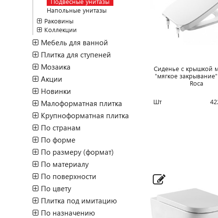
Подвесные унитазы
Напольные унитазы
Раковины
Коллекции
Мебель для ванной
Плитка для ступеней
Мозаика
Сиденье с крышкой 
"мягкое закрывание"
Акции
Roca
Новинки
Шт
42
Малоформатная плитка
Крупноформатная плитка
По странам
По форме
По размеру (формат)
По материалу
По поверхности
По цвету
Плитка под имитацию
По назначению