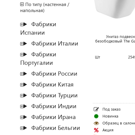
По типу (настенная /
напольная)
Фабрики
Испании
Унитаз подвес
безободковый The Ga
Фабрики Италии
Фабрики
Шт
254
Португалии
Фабрики России
Фабрики Китая
Фабрики Турции
Фабрики Индии
Под заказ
Фабрики Ирана
Новинка
Образец в салон
Фабрики Бельгии
Акция