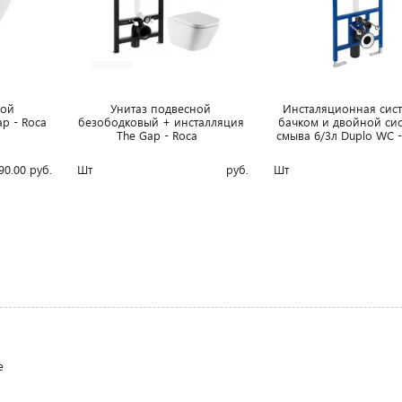
ной
Унитаз подвесной
Инсталяционная сист
p - Roca
безободковый + инcталляция
бачком и двойной си
The Gap - Roca
смыва 6/3л Duplo WC 
90.00
руб.
Шт
руб.
Шт
е