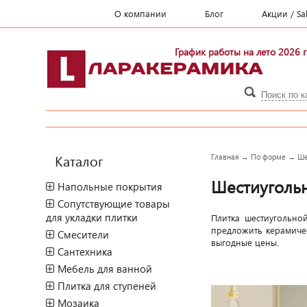
О компании
Блог
Акции / Sa
График работы на лето 2026 г
Каталог
Главная
→
По форме
→
Ше
Шестиугольн
Напольные покрытия
Сопутствующие товары
для укладки плитки
Плитка шестиугольно
предложить керамичес
Смесители
выгодные цены.
Сантехника
Мебель для ванной
Плитка для ступеней
Мозаика