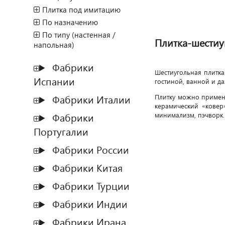
Плитка под имитацию
По назначению
По типу (настенная /
Плитка-шестиу
напольная)
Фабрики
Шестиугольная плитка
Испании
гостиной, ванной и да
Фабрики Италии
Плитку можно применя
керамический «ковер
Фабрики
минимализм, пэчворк.
Португалии
Фабрики России
Фабрики Китая
Фабрики Турции
Фабрики Индии
Фабрики Ирана