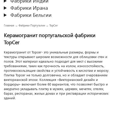
Фабрики Индии
Фабрики Ирана
Фабрики Бельгии
Главная
→
Фабрики Португалии
→
TopCer
Керамогранит португальской фабрики
TopCer
Керамогранит от Topcer- это уникальные размеры, формы и
текстуры открывают широкие возможности для облицовки стен и
полов. Этот материал идеально подходит для мест с высокими
требованиями, таких как прочность на излом, износостойкость,
противоскользящие свойства и устойчивость к кислотам и морозу.
Плитка Topcer не только долговечна, но и обладает очарованием
викторианской эпохи. Коллекция «Викторианский дизайн и
бордюры» включает более 60 вариантов, что позволяет быстро и
аккуратно укладывать плитку в музеях, церквях, мечетях, отелях,
барах, ресторанах, жилых домах и при реставрации исторических
зданий.