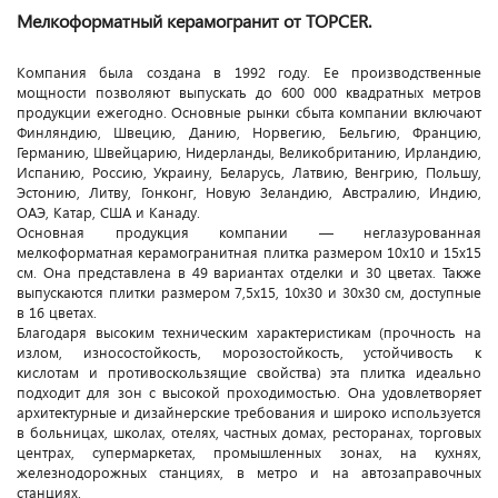
Мелкоформатный керамогранит от TOPCER.
Компания была создана в 1992 году. Ее производственные
мощности позволяют выпускать до 600 000 квадратных метров
продукции ежегодно. Основные рынки сбыта компании включают
Финляндию, Швецию, Данию, Норвегию, Бельгию, Францию,
Германию, Швейцарию, Нидерланды, Великобританию, Ирландию,
Испанию, Россию, Украину, Беларусь, Латвию, Венгрию, Польшу,
Эстонию, Литву, Гонконг, Новую Зеландию, Австралию, Индию,
ОАЭ, Катар, США и Канаду.
Основная продукция компании — неглазурованная
мелкоформатная керамогранитная плитка размером 10x10 и 15x15
см. Она представлена в 49 вариантах отделки и 30 цветах. Также
выпускаются плитки размером 7,5x15, 10x30 и 30x30 см, доступные
в 16 цветах.
Благодаря высоким техническим характеристикам (прочность на
излом, износостойкость, морозостойкость, устойчивость к
кислотам и противоскользящие свойства) эта плитка идеально
подходит для зон с высокой проходимостью. Она удовлетворяет
архитектурные и дизайнерские требования и широко используется
в больницах, школах, отелях, частных домах, ресторанах, торговых
центрах, супермаркетах, промышленных зонах, на кухнях,
железнодорожных станциях, в метро и на автозаправочных
станциях.