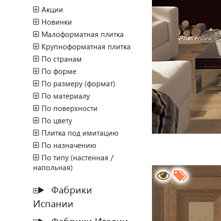
Акции
Новинки
Малоформатная плитка
Крупноформатная плитка
По странам
По форме
По размеру (формат)
По материалу
По поверхности
По цвету
Плитка под имитацию
По назначению
По типу (настенная /
напольная)
Фабрики
Испании