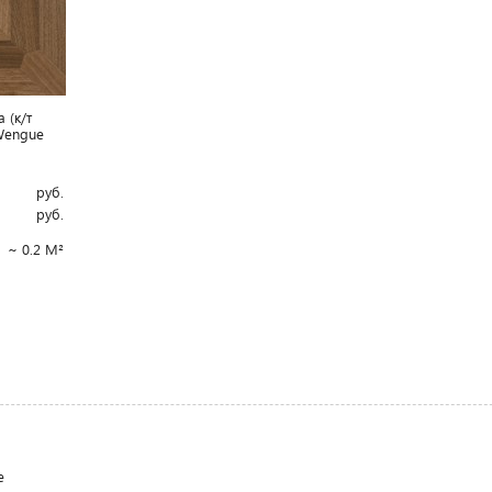
 (к/т
Wengue
e
руб.
руб.
~ 0.2 М²
е