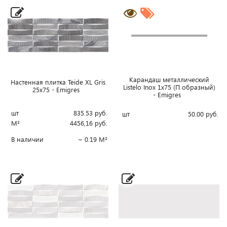
Карандаш металлический
Настенная плитка Teide XL Gris
Listelo Inox 1x75 (П образный)
25x75 - Emigres
- Emigres
шт
835.53
руб.
шт
50.00
руб.
М²
4456,16
руб.
В наличии
~ 0.19 М²