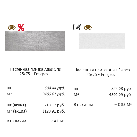
Настенная плитка Atlas Gris
Настенная плитка Atlas Blanco
25x75 - Emigres
25x75 - Emigres
шт
638.44
руб.
шт
824.08
руб.
М²
3405,01
руб.
М²
4395,09
руб.
В наличии
~ 0.38 М²
шт
(акция)
210.17
руб.
М²
(акция)
1120,91
руб.
В наличии
~ 12.41 М²