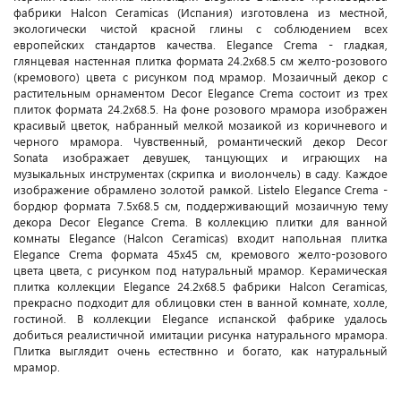
фабрики Halcon Ceramicas (Испания) изготовлена из местной,
экологически чистой красной глины с соблюдением всех
европейских стандартов качества.
Elegance Crema - г
ладкая,
глянцевая настенная плитка формата 24.2x68.5 см желто-розового
(кремового) цвета с рисунком под мрамор. Мозаичный декор с
растительным орнаментом Decor Elegance Crema состоит из трех
плиток формата 24.2x68.5. На фоне розового мрамора изображен
красивый цветок, набранный мелкой мозаикой из коричневого и
черного мрамора. Чувственный, романтический декор
Decor
Sonata
изображает девушек, танцующих и играющих на
музыкальных инструментах (скрипка и виолончель) в саду. Каждое
изображение обрамлено золотой рамкой. Listelo Elegance Crema -
бордюр формата 7.5x68.5 см, поддерживающий мозаичную тему
декора Decor Elegance Crema. В коллекцию плитки для ванной
комнаты Elegance (Halcon Ceramicas) входит напольная плитка
Elegance Crema формата 45x45 см, кремового желто-розового
цвета цвета, с рисунком под натуральный мрамор. Керамическая
плитка коллекции Elegance 24.2x68.5 фабрики Halcon Ceramicas,
прекрасно подходит для облицовки стен в ванной комнате, холле,
гостиной. В коллекции Elegance испанской фабрике удалось
добиться реалистичной имитации рисунка натурального мрамора.
Плитка выглядит очень естествнно и богато, как натуральный
мрамор.