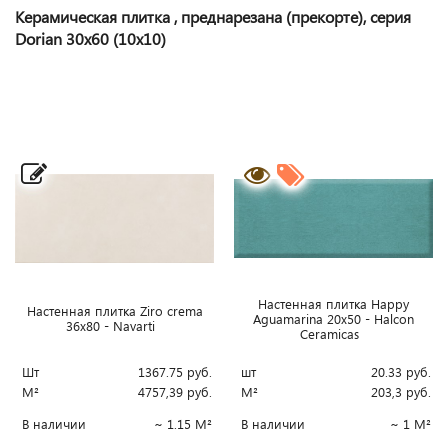
Керамическая плитка , преднарезана (прекорте), серия
Dorian 30x60 (10x10)
Настенная плитка Happy
Настенная плитка Ziro crema
Aguamarina 20x50 - Halcon
36x80 - Navarti
Ceramicas
Шт
1367.75
руб.
шт
20.33
руб.
М²
4757,39
руб.
М²
203,3
руб.
В наличии
~ 1.15 М²
В наличии
~ 1 М²