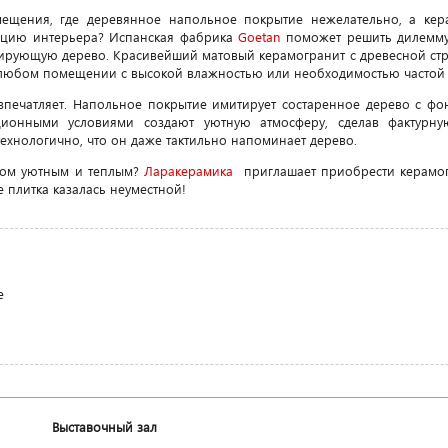
мещения, где деревянное напольное покрытие нежелательно, а ке
пцию интерьера? Испанская фабрика
Goetan
поможет решить дилемму
тирующую дерево. Красивейший матовый керамогранит с древесной стру
 любом помещении с высокой влажностью или необходимостью частой 
впечатляет. Напольное покрытие имитирует состаренное дерево с ф
ционными условиями создают уютную атмосферу, сделав фактурну
технологично, что он даже тактильно напоминает дерево.
 дом уютным и теплым?
Ларакерамика
приглашает приобрести керамог
е плитка казалась неуместной!
е
Выставочный зал