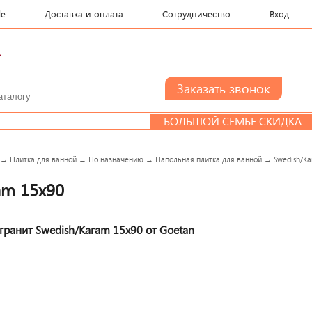
le
Доставка и оплата
Сотрудничество
Вход
.
БОЛЬШОЙ СЕМЬЕ СКИДКА
ДИ
→
Плитка для ванной
→
По назначению
→
Напольная плитка для ванной
→
Swedish/K
am 15x90
ранит Swedish/Karam 15x90 от Goetan