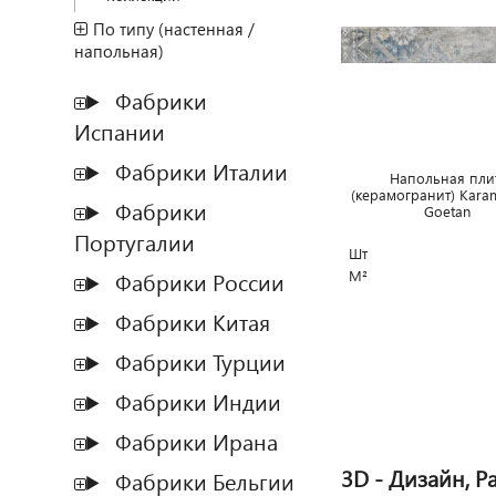
По типу (настенная /
напольная)
Фабрики
Испании
Фабрики Италии
Напольная пли
(керамогранит) Karam
Фабрики
Goetan
Португалии
Шт
М²
Фабрики России
Фабрики Китая
Фабрики Турции
Фабрики Индии
Фабрики Ирана
3D - Дизайн, Р
Фабрики Бельгии