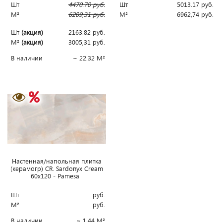
Шт
4470.70
руб.
Шт
5013.17
руб.
М²
6209,31
руб.
М²
6962,74
руб.
Шт
(акция)
2163.82
руб.
М²
(акция)
3005,31
руб.
В наличии
~ 22.32 М²
Наcтенная/напольная плитка
(керамогр) CR. Sardonyx Cream
60x120 - Pamesa
Шт
руб.
М²
руб.
В наличии
~ 1.44 М²