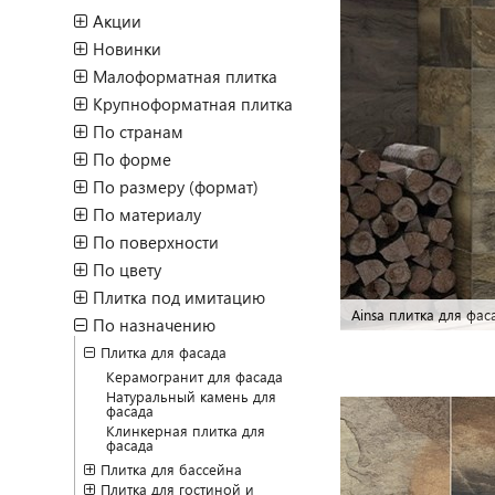
Акции
Новинки
Малоформатная плитка
Крупноформатная плитка
По странам
По форме
По размеру (формат)
По материалу
По поверхности
По цвету
Плитка под имитацию
Ainsa Dualgres
По назначению
Плитка для фасада
Керамогранит для фасада
Натуральный камень для
фасада
Клинкерная плитка для
фасада
Плитка для бассейна
Плитка для гостиной и