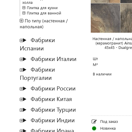
холла
Плитка для кухни
Плитка для ванной
По типу (настенная /
напольная)
Фабрики
Настенная / напольн
(керамогранит) Ains
Испании
45x45 - Dualgr
Фабрики Италии
Шт
М²
Фабрики
В наличии
Португалии
Фабрики России
Фабрики Китая
Фабрики Турции
Фабрики Индии
Под заказ
Новинка
Фабрики Ирана