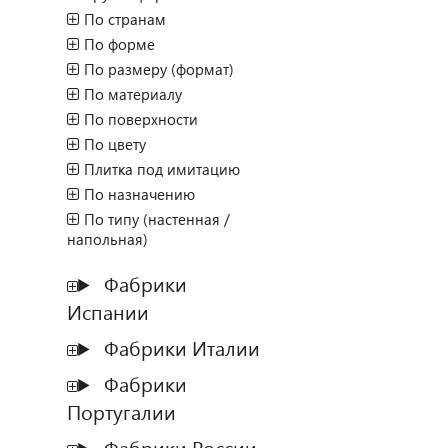
По странам
По форме
По размеру (формат)
По материалу
По поверхности
По цвету
Плитка под имитацию
По назначению
По типу (настенная /
напольная)
Фабрики
Испании
Фабрики Италии
Фабрики
Португалии