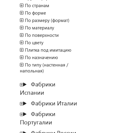
По странам
По форме
По размеру (формат)
По материалу
По поверхности
По цвету
Плитка под имитацию
По назначению
По типу (настенная /
напольная)
Фабрики
Испании
Фабрики Италии
Фабрики
Португалии
Фабрики России