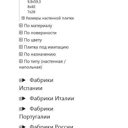
9,8x59,3
8x40
7x28
Размеры настенной плитки
По материалу
По поверхности
По цвету
Плитка под имитацию
По назначению
По типу (настенная /
напольная)
Фабрики
Испании
Фабрики Италии
Фабрики
Португалии
Фабрики России