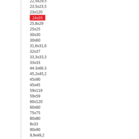
22,5x29,5
23,5x23,5
23x120
24x95
25,8x29
25x25
30x30
30x60
31,6x31,6
32x37
33,3x33,3
33x33
44.3x66.3
45,2х45,2
45x90
45х45
59x119
59x59
60x120
60х60
75x75
80x80
8х33
90x90
9,9x49,2