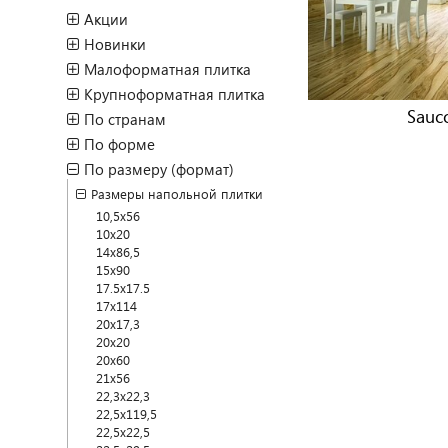
Акции
Новинки
Малоформатная плитка
Крупноформатная плитка
Sauc
По странам
По форме
По размеру (формат)
Размеры напольной плитки
10,5x56
10x20
14x86,5
15x90
17.5x17.5
17x114
20x17,3
20x20
20x60
21x56
22,3x22,3
22,5x119,5
22,5x22,5